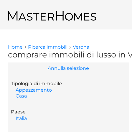
Salta al contenuto principale
Ritornare ai risultati di ricerca
Home
Ricerca immobili
Verona
Tu sei qui
comprare immobili di lusso in 
Annulla selezione
Tipologia di immobile
Appezzamento
Casa
Paese
Italia