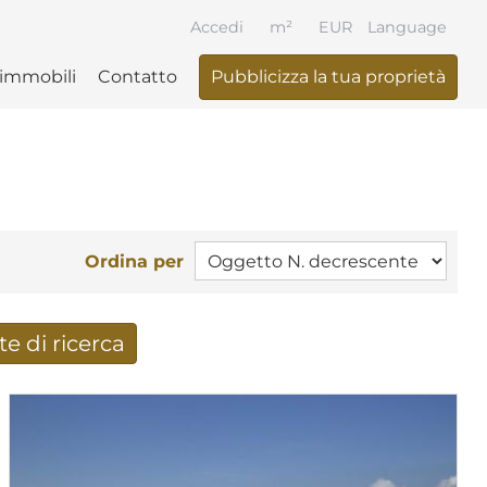
Accedi
m²
EUR
Language
 immobili
Contatto
Pubblicizza la tua proprietà
Ordina per
te di ricerca
i di ricerca per e-mail