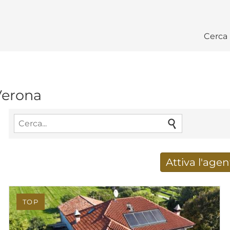
Cerca
Verona
Attiva l'agen
Ricevere nuovi risultat
TOP
Indirizzo e-mail
*