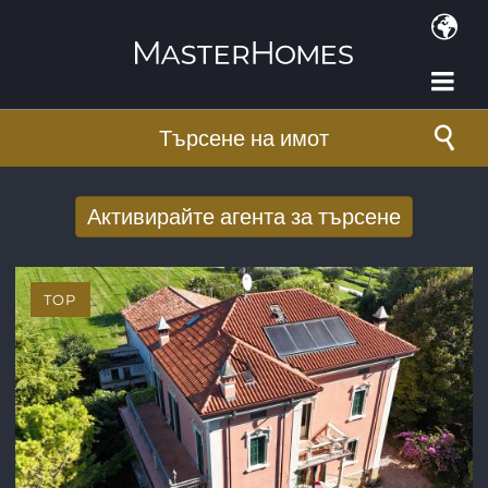
Премини към основното съдържание
Търсене на имот
Активирайте агента за търсене
Получаване на нови резултати от
търсенето по имейл
TOP
E-mail адрес
*