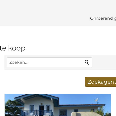
Onroerend 
te koop
Zoekagent
Nieuwe zoekresultate
E-mailadres
*