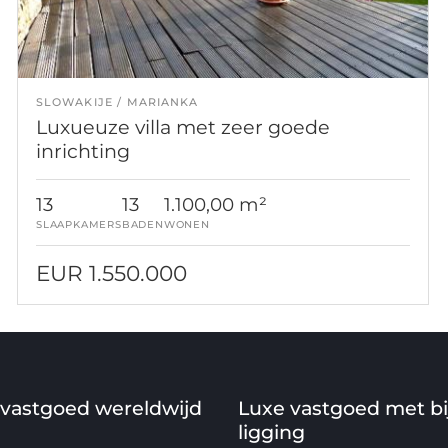
SLOWAKIJE
MARIANKA
Luxueuze villa met zeer goede
inrichting
13
13
1.100,00 m²
SLAAPKAMERS
BADEN
WONEN
EUR 1.550.000
 vastgoed wereldwijd
Luxe vastgoed met b
ligging