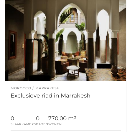
MOROCCO
MARRAKESH
Exclusieve riad in Marrakesh
0
0
770,00 m²
SLAAPKAMERS
BADEN
WONEN