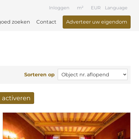
Inloggen
m²
EUR
Language
goed zoeken
Contact
Adverteer uw eigendom
Sorteren op
 activeren
n per mail ontvangen