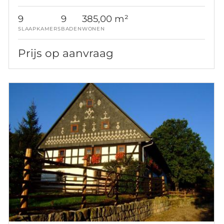
9
9
385,00 m²
SLAAPKAMERS
BADEN
WONEN
Prijs op aanvraag