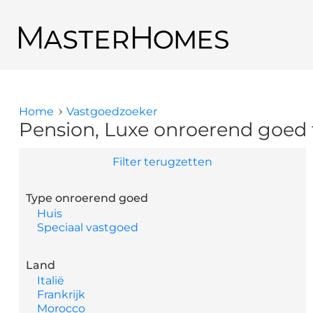
Overslaan en naar de inhoud gaan
Terug naar de zoekresultaten
Home
Vastgoedzoeker
U bent hier
Pension, Luxe onroerend goed 
Filter terugzetten
Type onroerend goed
Huis
Speciaal vastgoed
Land
Italië
Frankrijk
Morocco