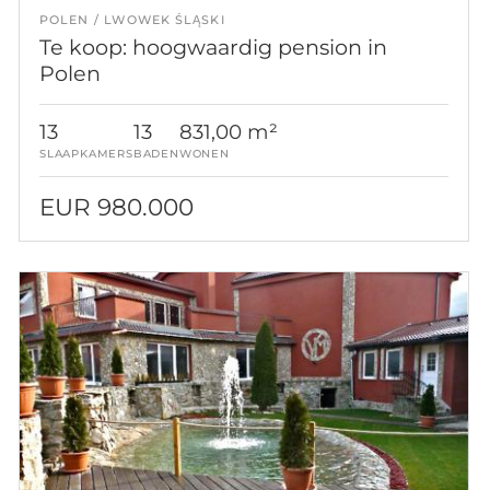
POLEN
LWOWEK ŚLĄSKI
Te koop: hoogwaardig pension in
Polen
13
13
831,00 m²
SLAAPKAMERS
BADEN
WONEN
EUR 980.000