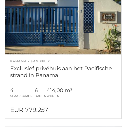
PANAMA
SAN FELIX
Exclusief privéhuis aan het Pacifische
strand in Panama
4
6
414,00 m²
SLAAPKAMERS
BADEN
WONEN
EUR 779.257