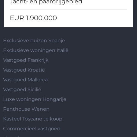
Jacht- en paardrijgebied
EUR 1.900.000
Exclusieve huizen Spanje
Exclusieve woningen Italië
Vastgoed Frankrijk
Vastgoed Kroatië
Vastgoed Mallorca
Vastgoed Sicilië
Luxe woningen Hongarije
Penthouse Wenen
Kasteel Toscane te koop
Commercieel vastgoed