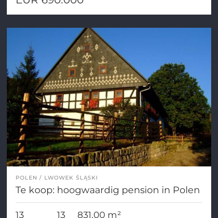
POLEN
LWOWEK ŚLĄSKI
Te koop: hoogwaardig pension in Polen
13
13
831,00 m²