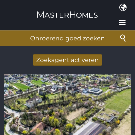
Overslaan en naar de inhoud gaan
Onroerend goed zoeken
Zoekagent activeren
Nieuwe zoekresultaten per mail
ontvangen
E-mailadres
*