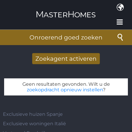
Overslaan en naar de inhoud gaan
Onroerend goed zoeken
Zoekagent activeren
Nieuwe zoekresultaten per mail
ontvangen
Geen resultaten gevonden. Wilt u de
E-mailadres
*
zoekopdracht opnieuw instellen
?
Exclusieve huizen Spanje
Exclusieve woningen Italië