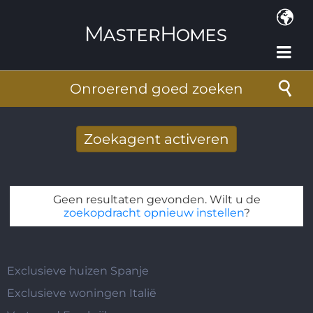
Overslaan en naar de inhoud gaan
Onroerend goed zoeken
Zoekagent activeren
Nieuwe zoekresultaten per mail
ontvangen
Geen resultaten gevonden. Wilt u de
E-mailadres
*
zoekopdracht opnieuw instellen
?
Exclusieve huizen Spanje
Exclusieve woningen Italië