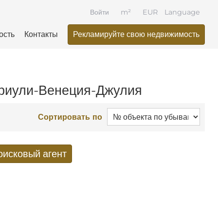
Войти
m²
EUR
Language
ость
Контакты
Рекламируйте свою недвижимость
Фриули-Венеция-Джулия
Сортировать по
оисковый агент
оиска по электронной почте