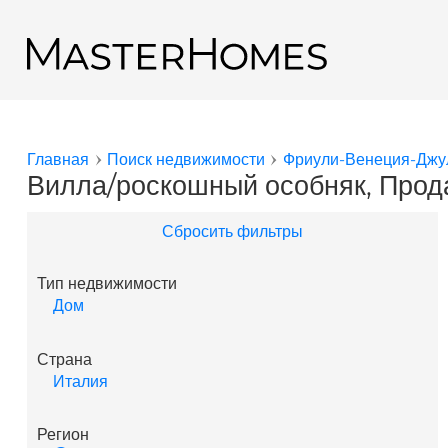
Перейти к основному содержанию
Назад к результатам поиска
Главная
Поиск недвижимости
Фриули-Венеция-Джу
Вы здесь
Вилла/роскошный особняк, Прод
Сбросить фильтры
Тип недвижимости
Дом
Страна
Италия
Регион