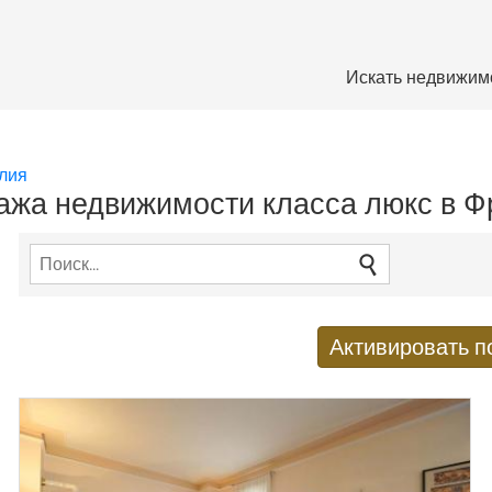
Искать недвижим
лия
ажа недвижимости класса люкс в 
Активировать п
Получать новые результаты п
E-mail адрес
*