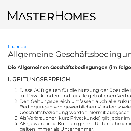
Перейти к основному содержанию
Назад к результатам поиска
Главная
Вы здесь
Allgemeine Geschäftsbedingu
Die Allgemeinen Geschäftsbedingungen (im folg
I. GELTUNGSBEREICH
Diese AGB gelten für die Nutzung der über di
für Privatkunden und für alle getroffenen Ver
Den Geltungsbereich umfassen auch alle zukü
Bedingungen von gewerblichen Kunden sowie vo
Geschäftsbeziehung werden hiermit ausgeschlos
Als Verbraucher (kurz Privatkunde) gilt jeder i
Als gewerbliche Kunden gelten Unternehmer i
gelten immer als Unternehmer.