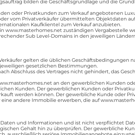
lungsauftrag bilden die Geschäftsgrundlage und die Gru
unden oder Privatkunden zum Verkauf angebotenen Luxu
der vom Privatverkäufer übermittelten Objektdaten au
rnationalen Kaufklientel zum Verkauf anzubieten.
n www.masterhomes.net zuständigen Vergabestelle werd
prechender Sub Level-Domains in den jeweiligen Ländern
r Verkäufer gelten die üblichen Geschäftsbedingungen 
 jeweiligen gesetzlichen Bestimmungen.
nach Abschluss des Vertrages nicht gehindert, das Ges
www.masterhomes.net an den gewerblichen Kunden oder
ichen Kunden. Der gewerblichen Kunden oder Privatku
kauft werden können. Der gewerbliche Kunde oder Priv
er eine andere Immobilie erwerben, die auf www.master
e Daten und Informationen und ist nicht verpflichtet 
 logischen Gehalt hin zu überprüfen. Der gewerbliche Ku
ch, ausschließlich seriöse Immobilienangebote einzust