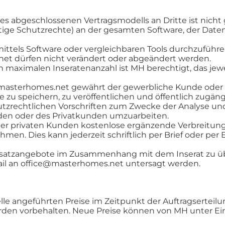
s abgeschlossenen Vertragsmodells an Dritte ist nicht 
tige Schutzrechte) an der gesamten Software, der Date
 mittels Software oder vergleichbaren Tools durchzufüh
t dürfen nicht verändert oder abgeändert werden.
en maximalen Inseratenanzahl ist MH berechtigt, das jew
masterhomes.net gewährt der gewerbliche Kunde oder de
e zu speichern, zu veröffentlichen und öffentlich zugängl
zrechtlichen Vorschriften zum Zwecke der Analyse und
nden oder des Privatkunden umzuarbeiten.
der privaten Kunden kostenlose ergänzende Verbreitung
men. Dies kann jederzeit schriftlich per Brief oder pe
Zusatzangebote im Zusammenhang mit dem Inserat zu üb
E-Mail an office@masterhomes.net untersagt werden.
lle angeführten Preise im Zeitpunkt der Auftragserteilun
rden vorbehalten. Neue Preise können von MH unter Ei