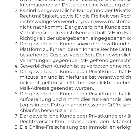
Informationen an Dritte oder eine Nutzung de
Es sind der gewerbliche Kunde und der Privatkun
Rechtmäßigkeit, sowie für die Freiheit von Rec
rechtswidrige Verwendung von www.masterhome
nicht nachkommt. Der gewerbliche Kunde oder P
Verhaltensregeln verstoßen und hält MH im Fa
Richtigkeit der übergebenen, eingegebenen ode
Der gewerbliche Kunde sowie der Privatkunde 
Plattform zu führen, deren Inhalte Rechte Drit
bestehende Gesetze verstoßen. Der gewerbliche
Verletzungen gegenüber MH geltend gemacht w
Gewerblichen Kunden ist es verboten ohne rech
Der gewerbliche Kunde oder Privatkunde hat MH
mitzuteilen und ist hierfür selbst verantwortl
bekannt, gelten schriftliche bzw. elektronisc
Mail-Adresse gesendet wurden.
Der gewerbliche Kunde oder Privatkunde hat k
Aufbereitung und nimmt dies zur Kenntnis. Be
Logos in den Fotos in angemessener Größe sind 
Ablaufes heranzuziehen.
Der gewerbliche Kunde oder Privatkunde erklä
Rechtsvorschriften, insbesondere den Datensc
Die Online-Freischaltung der Immobilien erfo