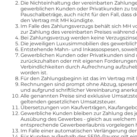
Die Nichteinhaltung der vereinbarten Zahlung
gewerblichen Kunden oder Privatkunden zu trag
Pauschalbeträge, auch nicht für den Fall, dass
den Vertrag mit MH kündigte.
Im Falle des Zahlungsverzugs behält sich MH vo
zur Zahlung des vereinbarten Preises während 
Bei Zahlungsverzug werden keine Verzugszinse
Die jeweiligen Luxusimmobilien des gewerblic
Entstehende Mahn- und Inkassospesen, soweit 
Gewerblichen Kunden oder Privatkunden sind 
zurückzuhalten oder mit eigenen Forderungen 
Verbindlichkeiten durch Aufrechnung aufzuhebe
worden ist.
Für den Zahlungsbeginn ist das im Vertrag mi
Rechnungen sind prompt ohne Abzug, spesenfr
und aufgrund schriftlicher Vereinbarung anerk
Alle genannten Preise sind exklusive Umsatzst
geltenden gesetzlichen Umsatzsteuer.
Übersetzungen von Kaufverträgen, Kaufangeb
Gewerbliche Kunden bleiben zur Zahlung des je
Ausübung des Gewerbes - gleich aus welchem Gru
entsprechende Gewerbeerlaubnis vorgelegen h
Im Falle einer automatischen Verlängerung der Ve
Für Kunden außerhalb des SEPA-Raums gilt eine