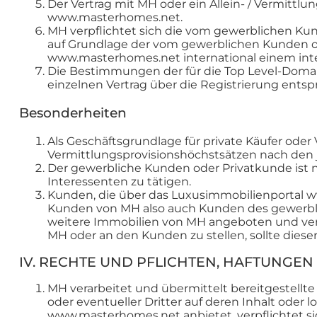
Der Vertrag mit MH oder ein Allein- / Vermitt
www.masterhomes.net.
MH verpflichtet sich die vom gewerblichen K
auf Grundlage der vom gewerblichen Kunden o
www.masterhomes.net international einem inte
Die Bestimmungen der für die Top Level-Domai
einzelnen Vertrag über die Registrierung ents
Besonderheiten
Als Geschäftsgrundlage für private Käufer ode
Vermittlungsprovisionshöchstsätzen nach den
Der gewerbliche Kunden oder Privatkunde ist 
Interessenten zu tätigen.
Kunden, die über das Luxusimmobilienportal 
Kunden von MH also auch Kunden des gewerbl
weitere Immobilien von MH angeboten und ver
MH oder an den Kunden zu stellen, sollte dies
IV. RECHTE UND PFLICHTEN, HAFTUNGEN
MH verarbeitet und übermittelt bereitgestellt
oder eventueller Dritter auf deren Inhalt oder
www.masterhomes.net anbietet, verpflichtet si