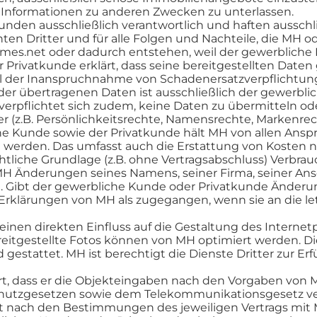
r Informationen zu anderen Zwecken zu unterlassen.
den ausschließlich verantwortlich und haften ausschließ
hten Dritter und für alle Folgen und Nachteile, die MH 
s.net oder dadurch entstehen, weil der gewerbliche 
rivatkunde erklärt, dass seine bereitgestellten Daten 
ll der Inanspruchnahme von Schadenersatzverpflichtun
r übertragenen Daten ist ausschließlich der gewerblic
verpflichtet sich zudem, keine Daten zu übermitteln 
ter (z.B. Persönlichkeitsrechte, Namensrechte, Markenre
 Kunde sowie der Privatkunde hält MH von allen Ansprü
erden. Das umfasst auch die Erstattung von Kosten no
tliche Grundlage (z.B. ohne Vertragsabschluss) Verbrau
 Änderungen seines Namens, seiner Firma, seiner Anschr
ich. Gibt der gewerbliche Kunde oder Privatkunde Änderu
he Erklärungen von MH als zugegangen, wenn sie an die l
einen direkten Einfluss auf die Gestaltung des Intern
reitgestellte Fotos können von MH optimiert werden. 
gestattet. MH ist berechtigt die Dienste Dritter zur Er
rt, dass er die Objekteingaben nach den Vorgaben von 
hutzgesetzen sowie dem Telekommunikationsgesetz vertr
lgt nach den Bestimmungen des jeweiligen Vertrags mit