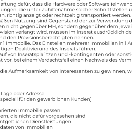
tung dafür, dass die Hardware oder Software (einwandf
ngen, die unter Zuhilfenahme solcher Schnittstellen ü
n, richtig anzeigt oder rechtzeitig transportiert werden
mäßen Nutzung, sind Gegenstand der zur Verwendung der
n nicht gegenüber MH, sondern gegenüber dem jeweili
ision verlangt wird, müssen im Inserat ausdrücklich de
 und den Provisionsberechtigten nennen.
für 1 Immobilie. Das Einstellen mehrerer Immobilien in 1
tigen Deaktivierung des Inserats führen.
kauf von Inseratspla¨tzen und -kontingenten oder sonst
ht vor, bei einem Verdachtsfall einen Nachweis des Ve
n, die Aufmerksamkeit von Interessenten zu gewinnen, 
 Lage oder Adresse
speziell für den gewerblichen Kunden)
erierten Immobilie passen
rn, die nicht dafür vorgesehen sind
ntgeltlichen Dienstleistungen
sdaten von Immobilien