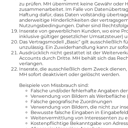
zu prüfen. MH übernimmt keine Gewähr oder Haf
zusammenarbeitet. Im Falle von Datenübertragu
Haftung dafür, dass Daten vollständig übertrage
anderweitige Hinderlichkeiten der vertragsge
Nutzungsbedingungen. Daher sind Rechtsfolge
Inserate von gewerblichen Kunden, wo eine Prov
inklusive gültiger gesetzlicher Umsatzsteuer)
Das Vertragsmodell „Basic“ gilt ausschließlich 
unzulässig. Ein Zuwiderhandlung kann zur sofor
Ausdrücklich nicht gestattet ist der Weiterver
Accounts durch Dritte. MH behält sich das Rec
verlangen.
Inserate, die ausschließlich dem Zweck diene
MH sofort deaktiviert oder gelöscht werden.
Beispiele von Missbrauch sind:
Falsche und/oder fehlerhafte Angaben der
Verwendung von Bildern als Werbefläche (
Falsche geografische Zuordnungen
Verwendung von Bildern, die nicht zur ins
Bewusste falsche Eingaben in Eingabefelde
Weitervermittlung von Interessenten zu e
Kostenpflichtige Bekanntgabe von Adres