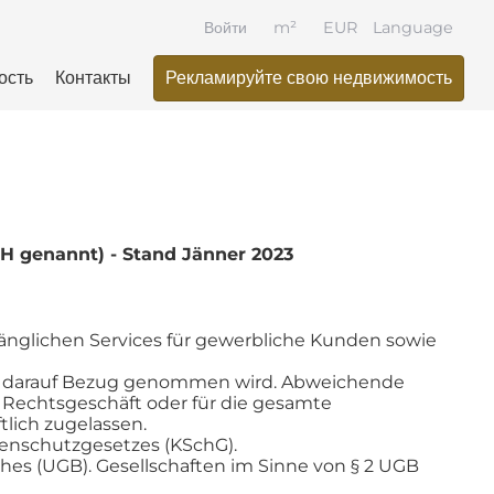
Войти
m²
EUR
Language
ость
Контакты
Рекламируйте свою недвижимость
 genannt) - Stand Jänner 2023
nglichen Services für gewerbliche Kunden sowie
ich darauf Bezug genommen wird. Abweichende
 Rechtsgeschäft oder für die gesamte
lich zugelassen.
ntenschutzgesetzes (KSchG).
s (UGB). Gesellschaften im Sinne von § 2 UGB