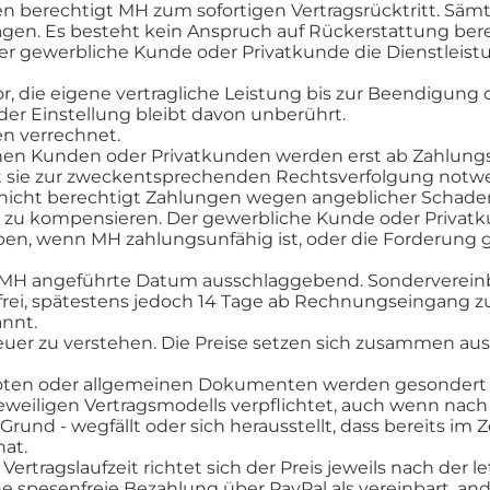
en berechtigt MH zum sofortigen Vertragsrücktritt. Sä
en. Es besteht kein Anspruch auf Rückerstattung bereit
 der gewerbliche Kunde oder Privatkunde die Dienstleis
r, die eigene vertragliche Leistung bis zur Beendigung 
der Einstellung bleibt davon unberührt.
n verrechnet.
hen Kunden oder Privatkunden werden erst ab Zahlungse
sie zur zweckentsprechenden Rechtsverfolgung notwend
nicht berechtigt Zahlungen wegen angeblicher Schade
zu kompensieren. Der gewerbliche Kunde oder Privatkun
n, wenn MH zahlungsunfähig ist, oder die Forderung ge
t MH angeführte Datum ausschlaggebend. Sondervereinb
ei, spätestens jedoch 14 Tage ab Rechnungseingang z
annt.
euer zu verstehen. Die Preise setzen sich zusammen au
oten oder allgemeinen Dokumenten werden gesondert i
weiligen Vertragsmodells verpflichtet, auch wenn nach 
nd - wegfällt oder sich herausstellt, dass bereits im 
at.
rtragslaufzeit richtet sich der Preis jeweils nach der le
 spesenfreie Bezahlung über PayPal als vereinbart, and