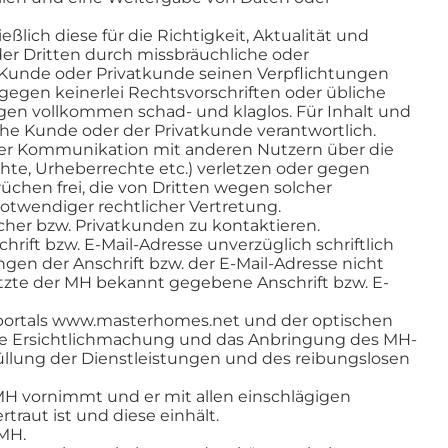
lich diese für die Richtigkeit, Aktualität und
oder Dritten durch missbräuchliche oder
Kunde oder Privatkunde seinen Verpflichtungen
gegen keinerlei Rechtsvorschriften oder übliche
gen vollkommen schad- und klaglos. Für Inhalt und
he Kunde oder der Privatkunde verantwortlich.
oder Kommunikation mit anderen Nutzern über die
chte, Urheberrechte etc.) verletzen oder gegen
chen frei, die von Dritten wegen solcher
twendiger rechtlicher Vertretung.
cher bzw. Privatkunden zu kontaktieren.
ift bzw. E-Mail-Adresse unverzüglich schriftlich
ngen der Anschrift bzw. der E-Mail-Adresse nicht
etzte der MH bekannt gegebene Anschrift bzw. E-
etportals www.masterhomes.net und der optischen
Die Ersichtlichmachung und das Anbringung des MH-
füllung der Dienstleistungen und des reibungslosen
MH vornimmt und er mit allen einschlägigen
aut ist und diese einhält.
 MH.