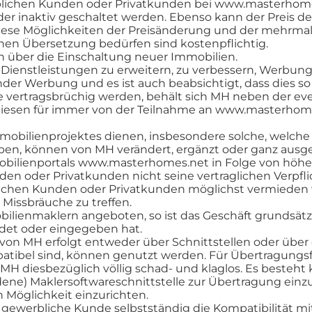
blichen Kunden oder Privatkunden bei www.masterhome
 oder inaktiv geschaltet werden. Ebenso kann der Preis
diese Möglichkeiten der Preisänderung und der mehrma
chen Übersetzung bedürfen sind kostenpflichtig.
 über die Einschaltung neuer Immobilien.
Dienstleistungen zu erweitern, zu verbessern, Werbung 
ender Werbung und es ist auch beabsichtigt, dass dies so 
e vertragsbrüchig werden, behält sich MH neben der ev
diesen für immer von der Teilnahme an www.masterhom
mmobilienprojektes dienen, insbesondere solche, welc
ben, können von MH verändert, ergänzt oder ganz ausg
obilienportals www.masterhomes.net in Folge von höhe
en oder Privatkunden nicht seine vertraglichen Verpfl
lichen Kunden oder Privatkunden möglichst vermieden 
issbräuche zu treffen.
ienmaklern angeboten, so ist das Geschäft grundsätzlic
et oder eingegeben hat.
von MH erfolgt entweder über Schnittstellen oder über e
tibel sind, können genutzt werden. Für Übertragungs
MH diesbezüglich völlig schad- und klaglos. Es besteht 
ne) Maklersoftwareschnittstelle zur Übertragung einzu
 Möglichkeit einzurichten.
r gewerbliche Kunde selbstständig die Kompatibilität 