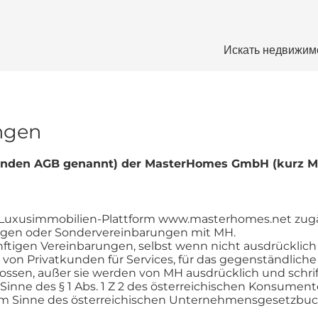
Искать недвижим
ngen
enden AGB genannt) der MasterHomes GmbH (kurz MH
e Luxusimmobilien-Plattform www.masterhomes.net zugä
trägen oder Sondervereinbarungen mit MH.
nftigen Vereinbarungen, selbst wenn nicht ausdrückl
n Privatkunden für Services, für das gegenständliche
sen, außer sie werden von MH ausdrücklich und schrift
m Sinne des § 1 Abs. 1 Z 2 des österreichischen Konsume
m Sinne des österreichischen Unternehmensgesetzbuche