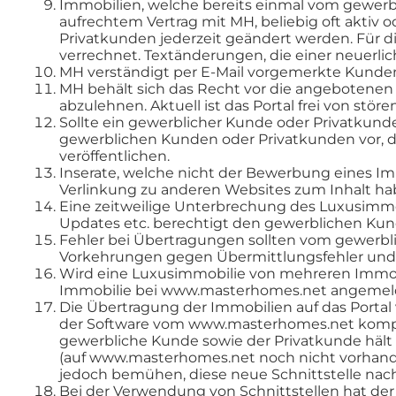
Immobilien, welche bereits einmal vom gewer
aufrechtem Vertrag mit MH, beliebig oft aktiv
Privatkunden jederzeit geändert werden. Für 
verrechnet. Textänderungen, die einer neuerli
MH verständigt per E-Mail vorgemerkte Kunden
MH behält sich das Recht vor die angebotenen 
abzulehnen. Aktuell ist das Portal frei von stör
Sollte ein gewerblicher Kunde oder Privatkund
gewerblichen Kunden oder Privatkunden vor, 
veröffentlichen.
Inserate, welche nicht der Bewerbung eines I
Verlinkung zu anderen Websites zum Inhalt ha
Eine zeitweilige Unterbrechung des Luxusimm
Updates etc. berechtigt den gewerblichen Kund
Fehler bei Übertragungen sollten vom gewerb
Vorkehrungen gegen Übermittlungsfehler und M
Wird eine Luxusimmobilie von mehreren Immobil
Immobilie bei www.masterhomes.net angemeld
Die Übertragung der Immobilien auf das Portal 
der Software vom www.masterhomes.net kompa
gewerbliche Kunde sowie der Privatkunde hält 
(auf www.masterhomes.net noch nicht vorhande
jedoch bemühen, diese neue Schnittstelle nach
Bei der Verwendung von Schnittstellen hat de