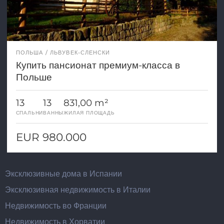
ПОЛЬША
ЛЬВУВЕК-СЛЕНСКИ
Купить пансионат премиум-класса в
Польше
13
13
831,00 m²
СПАЛЬНИ
ВАННЫ
ЖИЛАЯ ПЛОЩАДЬ
EUR 980.000
Эксклюзивные дома в Испании
Эксклюзивная недвижимость в Италии
Недвижимость во Франции
Недвижимость в Хорватии