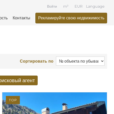
Войти
m²
EUR
Language
ость
Контакты
Рекламируйте свою недвижимость
Сортировать по
оисковый агент
оиска по электронной почте
TOP