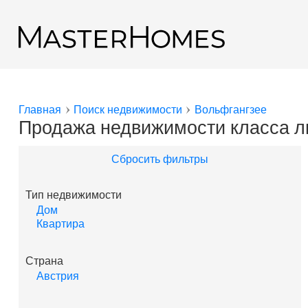
Перейти к основному содержанию
Назад к результатам поиска
Главная
Поиск недвижимости
Вольфгангзее
Вы здесь
Продажа недвижимости класса л
Сбросить фильтры
Тип недвижимости
Дом
Квартира
Страна
Австрия