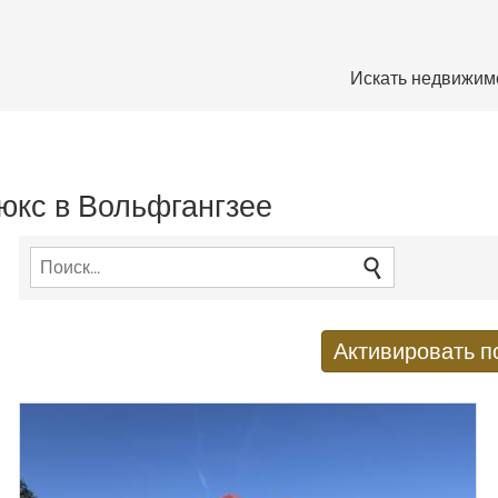
Искать недвижим
юкс в Вольфгангзее
Активировать п
Получать новые результаты п
E-mail адрес
*