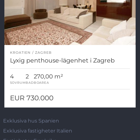
KROATIEN
ZAGREB
Lyxig penthouse-lägenhet i Zagreb
4
2
270,00 m²
SOVRUM
BAD
BOAREA
EUR 730.000
Exklusiva hus Spanien
Exklusiva fastigheter Italien