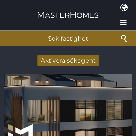
Hoppa till huvudinnehåll
Sök fastighet
Aktivera sökagent
Få nya sökresultat via mail
E-postadress
*