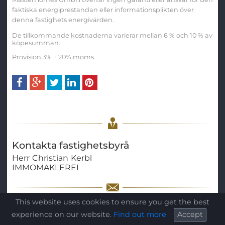
faktiska energiprestandan eller informationsplikten över
denna fastighets energivärden.
De tillkommande kostnaderna varierar mellan 6 % och 10 % av
köpesumman.
Provision 3% + 20% moms.
Kontakta fastighetsbyrå
Herr
Christian
Kerbl
IMMOMAKLEREI
This website uses cookies to ensure you get the best
Tilltal
*
experience on our website.
Find out more
Accept