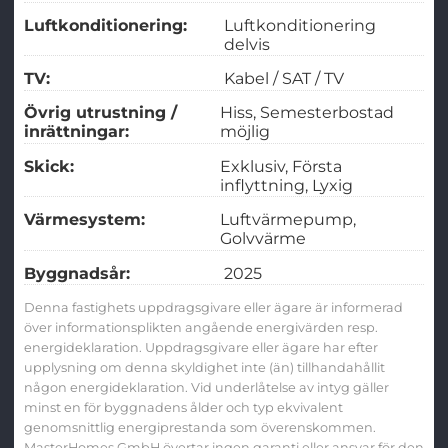
Luftkonditionering:
Luftkonditionering
delvis
TV:
Kabel / SAT / TV
Övrig utrustning /
Hiss
Semesterbostad
inrättningar:
möjlig
Skick:
Exklusiv
Första
inflyttning
Lyxig
Värmesystem:
Luftvärmepump
Golvvärme
Byggnadsår:
2025
Denna fastighets uppdragsgivare eller ägare är informerad
över informationsplikten angående energivärden resp.
energideklaration. Uppdragsgivare eller ägare har efter
upplysning om denna skyldighet inte (än) tillhandahållit
någon energideklaration. Vid underlåtelse av intyg gäller
minst en för byggnadens ålder och typ ekvivalent
genomsnittlig energiprestanda som överenskommen.
MasterHomes GmbH övertar ingen garanti eller ansvar för den