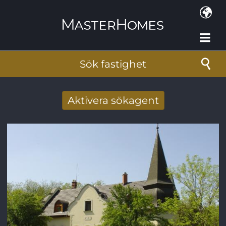
Hoppa till huvudinnehåll
Sök fastighet
Aktivera sökagent
Få nya sökresultat via mail
E-postadress
*