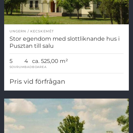
UNGERN
KECSKEMÉT
Stor egendom med slottliknande hus i
Pusztan till salu
5
4
ca. 525,00 m²
SOVRUM
BAD
BOAREA
Pris vid förfrågan