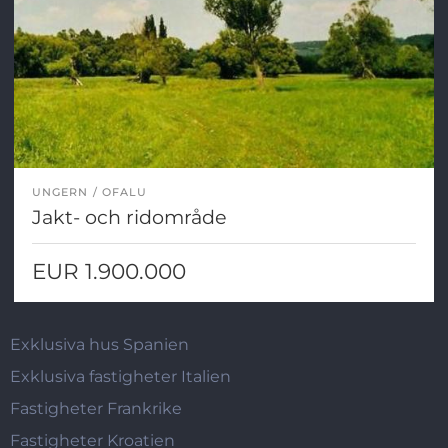
UNGERN
OFALU
Jakt- och ridområde
EUR 1.900.000
Exklusiva hus Spanien
Exklusiva fastigheter Italien
Fastigheter Frankrike
Fastigheter Kroatien