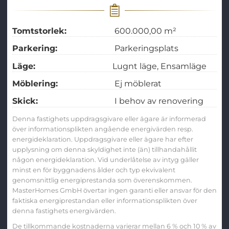
Tomtstorlek:
600.000,00 m²
Parkering:
Parkeringsplats
Läge:
Lugnt läge
Ensamläge
Möblering:
Ej möblerat
Skick:
I behov av renovering
Denna fastighets uppdragsgivare eller ägare är informerad
över informationsplikten angående energivärden resp.
energideklaration. Uppdragsgivare eller ägare har efter
upplysning om denna skyldighet inte (än) tillhandahållit
någon energideklaration. Vid underlåtelse av intyg gäller
minst en för byggnadens ålder och typ ekvivalent
genomsnittlig energiprestanda som överenskommen.
MasterHomes GmbH övertar ingen garanti eller ansvar för den
faktiska energiprestandan eller informationsplikten över
denna fastighets energivärden.
De tillkommande kostnaderna varierar mellan 6 % och 10 % av