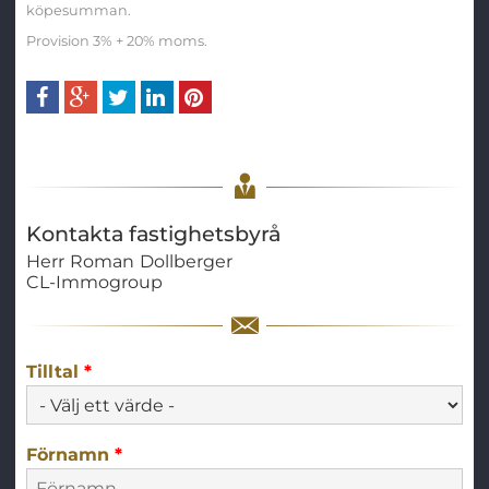
köpesumman.
Provision 3% + 20% moms.
Kontakta fastighetsbyrå
Herr
Roman
Dollberger
CL-Immogroup
Tilltal
*
Förnamn
*