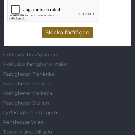
Vertikala flikar
Exklusiva hus Spanien
Exklusiva fastigheter Italien
Fastigheter Frankrike
Fastigheter Kroatien
Fastigheter Mallorca
Fastigheter Sicilien
Lyxfastigheter Ungern
Penthouse Wien
Toscana slott till salu