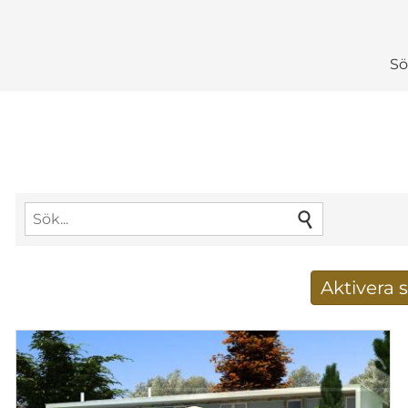
Sö
Aktivera
Få nya sökresu
E-postadress
*