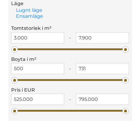
Läge
Lugnt läge
Ensamläge
Tomtstorlek i m²
-
Boyta i m²
-
Pris i EUR
-