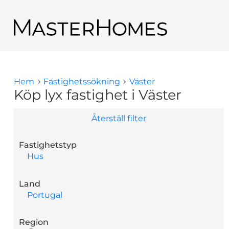
Hoppa till huvudinnehåll
Tillbaka till sökresultaten
Hem
Fastighetssökning
Väster
Du är här
Köp lyx fastighet i Väster
Återställ filter
Fastighetstyp
Hus
Land
Portugal
Region