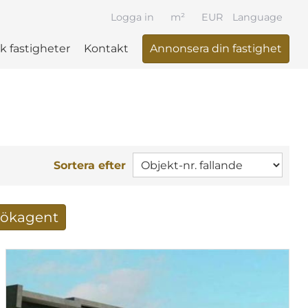
Logga in
m²
EUR
Language
k fastigheter
Kontakt
Annonsera din fastighet
Sortera efter
 sökagent
ltat via mail