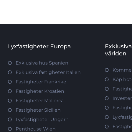
Lyxfastigheter Europa
Exklusiva
världen
Exklusiva hus Spanien
Kommerc
Exklusiva fastigheter Italien
Köp hote
Fastigheter Frankrike
Fastighe
Fastigheter Kroatien
Invester
Fastigheter Mallorca
Fastigh
Fastigheter Sicilien
Lyxfasti
Lyxfastigheter Ungern
Fastigh
Penthouse Wien