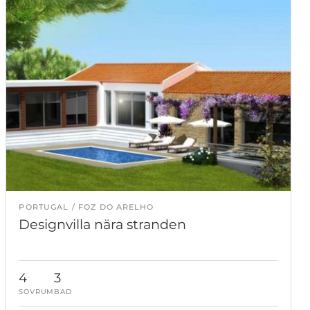
PORTUGAL
FOZ DO ARELHO
Designvilla nära stranden
4
3
SOVRUM
BAD