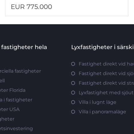
EUR 775.000
 fastigheter hela
Lyxfastigheter i särsk
Fastighet direkt vid ha
iella fastigheter
Fastighet direkt vid sj
ll
Fastighet direkt vid s
ter Florida
Lyxfastighet med sjöut
a i fastigheter
Villa i lugnt läge
eter USA
Villa i panoramaläge
gheter
etsinvestering