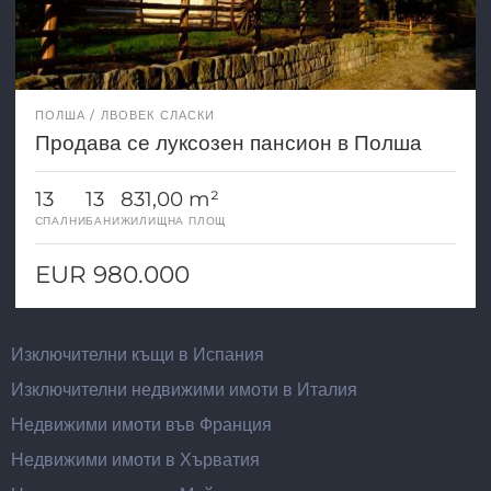
ПОЛША
ЛВОВЕК СЛАСКИ
Продава се луксозен пансион в Полша
13
13
831,00 m²
СПАЛНИ
БАНИ
ЖИЛИЩНА ПЛОЩ
EUR 980.000
Изключителни къщи в Испания
Изключителни недвижими имоти в Италия
Недвижими имоти във Франция
Недвижими имоти в Хърватия