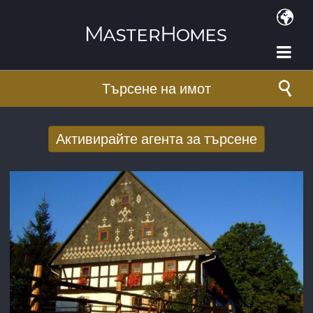
Премини към основното съдържание
Търсене на имот
Активирайте агента за търсене
Получаване на нови резултати от
търсенето по имейл
E-mail адрес
*