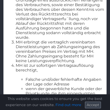
Grundlage eines ausdrücklichen Verlangens
des Verbrauchers, sowie einer Bestätigung
des Verbrauchers über dessen Kenntnis vom
Verlust des Rücktrittsrechts bei
vollständiger Vertragserfu¨llung, noch vor
Ablauf der Rücktrittsfrist mit deren
Ausführung begonnen hatte und die
Dienstleistung sodann vollständig erbracht
wurde.
MH erbringt die vertraglich vereinbarten
Dienstleistungen ab Zahlungseingang des
vereinbarten Preises im Vertrag mit MH.
Ohne Zahlungseingang besteht für MH
keine Leistungsverpflichtung.
MH ist zur sofortigen Vertragsauflösung
berechtigt,
Falsche und/oder fehlerhafte Angaben
der Lage oder Adresse
wenn der gewerbliche Kunde oder der
Privatkunde die ihm eingeräumten
Befugnisse rechts- oder vertragswidrig
This website uses cookies to ensure you get the best
ausübt,
experience on our website.
Find out more
Accept
wenn der gewerbliche Kunde oder der