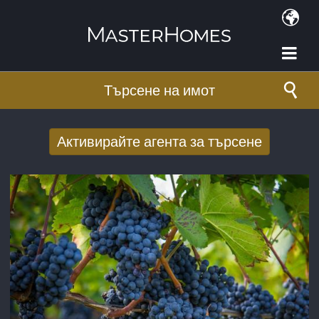
Премини към основното съдържание
Търсене на имот
Активирайте агента за търсене
Получаване на нови резултати от
търсенето по имейл
E-mail адрес
*