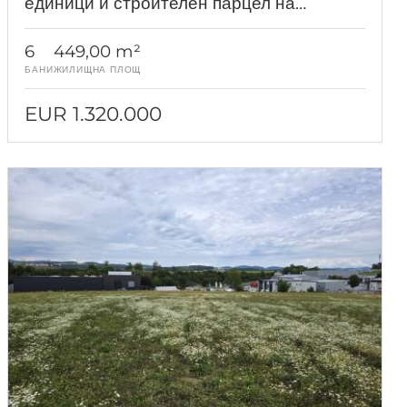
единици и строителен парцел на
фантастично място близо до езерото
Клопайн
6
449,00 m²
БАНИ
ЖИЛИЩНА ПЛОЩ
EUR 1.320.000