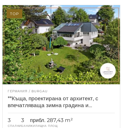
TOP
ГЕРМАНИЯ
BURGAU
**Къща, проектирана от архитект, с
впечатляваща зимна градина и
паркоподобен терен**
3
3
прибл. 287,43 m²
СПАЛНИ
БАНИ
ЖИЛИЩНА ПЛОЩ