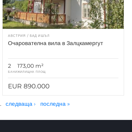
АВСТРИЯ
БАД ИШЪЛ
Очарователна вила в Залцкамергут
2
173,00 m²
БАНИ
ЖИЛИЩНА ПЛОЩ
EUR 890.000
…
следваща ›
последна »