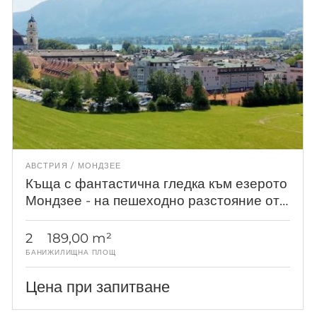
АВСТРИЯ
МОНДЗЕЕ
Къща с фантастична гледка към езерото
Мондзее - на пешеходно разстояние от
центъра на града!
2
189,00 m²
БАНИ
ЖИЛИЩНА ПЛОЩ
Цена при запитване