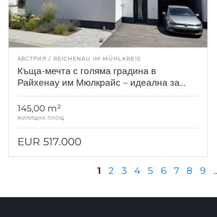
АВСТРИЯ
REICHENAU IM MÜHLKREIS
Къща-мечта с голяма градина в
Райхенау им Мюлкрайс – идеална за
млади семейства
145,00 m²
ЖИЛИЩНА ПЛОЩ
EUR 517.000
Страници
1
2
3
4
5
6
7
8
9