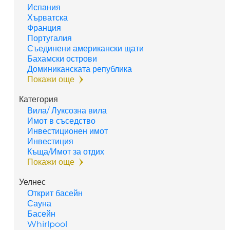
Испания
Хърватска
Франция
Португалия
Съединени американски щати
Бахамски острови
Доминиканската република
Покажи още
Категория
Вила/ Луксозна вила
Имот в съседство
Инвестиционен имот
Инвестиция
Къща/Имот за отдих
Покажи още
Уелнес
Открит басейн
Сауна
Басейн
Whirlpool