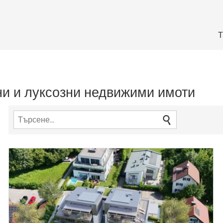
Т
и и луксозни недвижими имоти