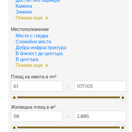
Достъп без бариера
Камина
Зимник
Покажи още
Местоположение
Място с гледка
Спокойно място
Добра инфраструктура
В близост до центъра
В центъра
Покажи още
Площ на имота в m²
-
Жилищна площ в м²
-