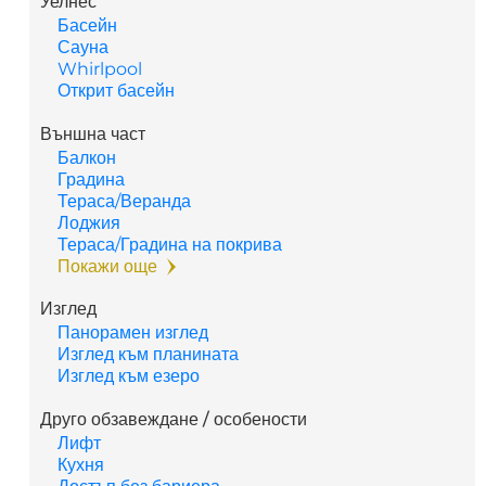
Уелнес
Басейн
Сауна
Whirlpool
Открит басейн
Външна част
Балкон
Градина
Тераса/Веранда
Лоджия
Тераса/Градина на покрива
Покажи още
Изглед
Панорамен изглед
Изглед към планината
Изглед към езеро
Друго обзавеждане / особености
Лифт
Кухня