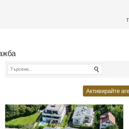
Т
дажба
Активирайте аге
Получаване на нови резулт
E-mail адрес
*