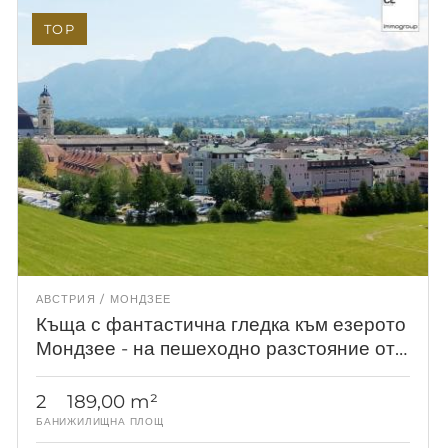
TOP
АВСТРИЯ
МОНДЗЕЕ
Къща с фантастична гледка към езерото
Мондзее - на пешеходно разстояние от
центъра на града!
2
189,00 m²
БАНИ
ЖИЛИЩНА ПЛОЩ