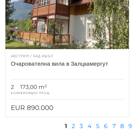
АВСТРИЯ
БАД ИШЪЛ
Очарователна вила в Залцкамергут
2
173,00 m²
БАНИ
ЖИЛИЩНА ПЛОЩ
EUR 890.000
Страници
1
2
3
4
5
6
7
8
9