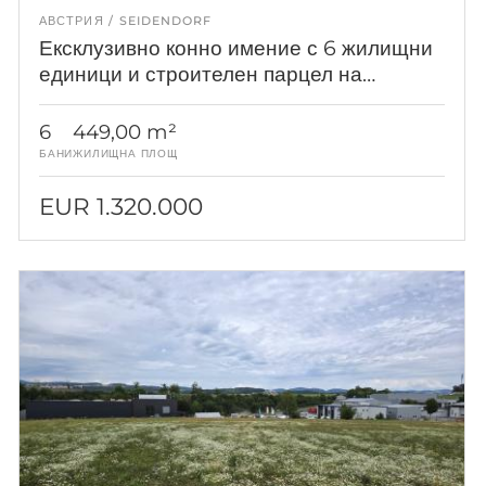
АВСТРИЯ
SEIDENDORF
Ексклузивно конно имение с 6 жилищни
единици и строителен парцел на
фантастично място близо до езерото
Клопайн
6
449,00 m²
БАНИ
ЖИЛИЩНА ПЛОЩ
EUR 1.320.000