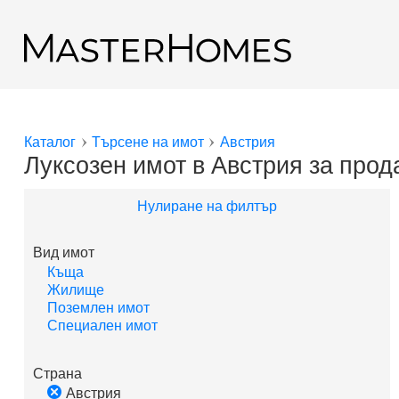
Премини към основното съдържание
Обратно към резултатите от търсенето
Каталог
Търсене на имот
Австрия
Вие сте тук
Луксозен имот в Австрия за про
Нулиране на филтър
Вид имот
Къща
Жилище
Поземлен имот
Специален имот
Страна
Австрия