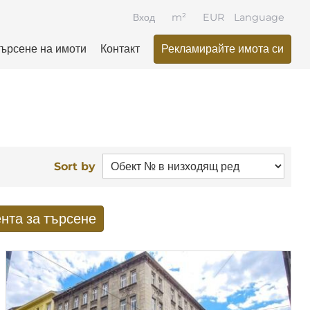
Вход
m²
EUR
Language
ърсене на имоти
Контакт
Рекламирайте имота си
Sort by
нта за търсене
ати от търсенето по имейл