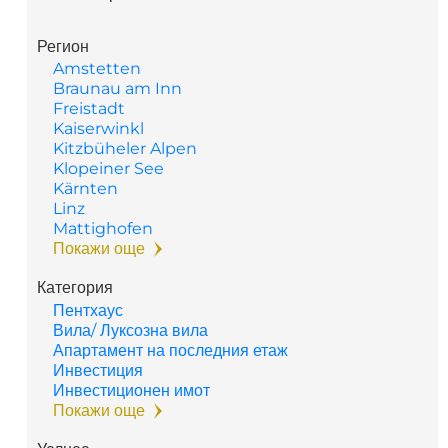
Регион
Amstetten
Braunau am Inn
Freistadt
Kaiserwinkl
Kitzbüheler Alpen
Klopeiner See
Kärnten
Linz
Mattighofen
Покажи още
Категория
Пентхаус
Вила/ Луксозна вила
Апартамент на последния етаж
Инвестиция
Инвестиционен имот
Покажи още