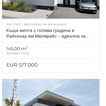
АВСТРИЯ
REICHENAU IM MÜHLKREIS
Къща-мечта с голяма градина в
Райхенау им Мюлкрайс – идеална за
млади семейства
145,00 m²
ЖИЛИЩНА ПЛОЩ
EUR 517.000