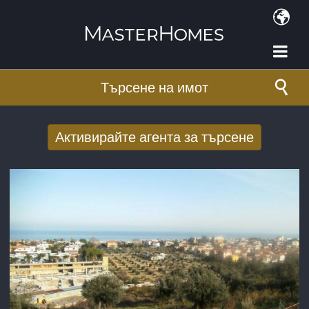
Премини към основното съдържание
Търсене на имот
Активирайте агента за търсене
Получаване на нови резултати от
търсенето по имейл
E-mail адрес
*