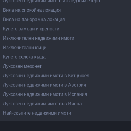
Луксозен недвижим имот с изглед към езеро
Вила на спокойна локация
Вила на панорамна локация
Купете замъци и крепости
Изключителни недвижими имоти
Изключителни къщи
Купете селска къща
Луксозен мезонет
Луксозни недвижими имоти в Китцбюел
Луксозни недвижими имоти в Австрия
Луксозни недвижими имоти в Испания
Луксозен недвижим имот във Виена
Най-скъпите недвижими имоти