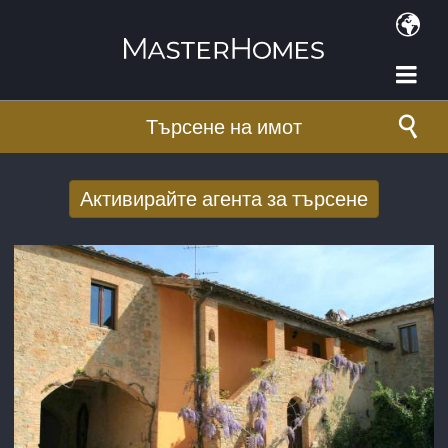
Премини към основното съдържание
Търсене на имот
Активирайте агента за търсене
Получаване на нови резултати от
търсенето по имейл
E-mail адрес
*