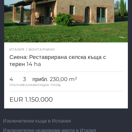
ИТАЛИЯ
МОНТАЛЧИНО
Сиена: Реставрирана селска къща с
терен 14 ha
4
3
прибл. 230,00 m²
СПАЛНИ
БАНИ
ЖИЛИЩНА ПЛОЩ
EUR 1.150.000
Изключителни къщи в Испания
Изключителни недвижими имоти в Италия