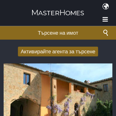
Премини към основното съдържание
Търсене на имот
Активирайте агента за търсене
Получаване на нови резултати от
търсенето по имейл
E-mail адрес
*