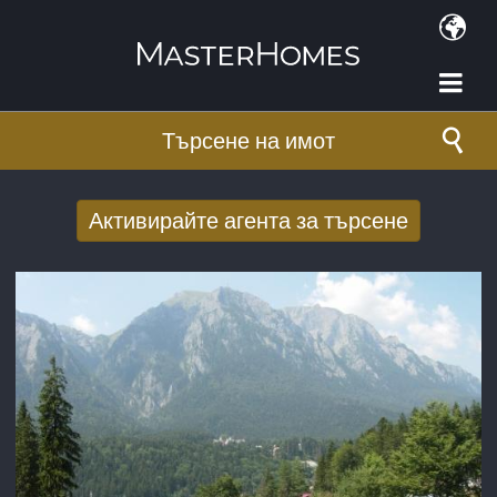
Премини към основното съдържание
Търсене на имот
Активирайте агента за търсене
Получаване на нови резултати от
търсенето по имейл
E-mail адрес
*