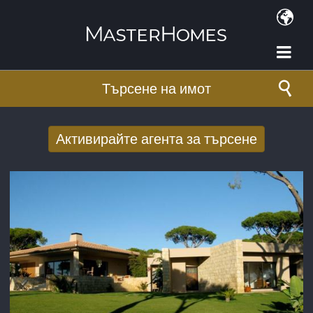
Премини към основното съдържание
Търсене на имот
Активирайте агента за търсене
Получаване на нови резултати от
търсенето по имейл
E-mail адрес
*