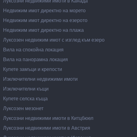
Луксозни недвижими имоти в Канада
Недвижим имот директно на морето
Недвижим имот директно на езерото
Недвижим имот директно на плажа
Луксозен недвижим имот с изглед към езеро
Вила на спокойна локация
Вила на панорамна локация
Купете замъци и крепости
Изключителни недвижими имоти
Изключителни къщи
Купете селска къща
Луксозен мезонет
Луксозни недвижими имоти в Китцбюел
Луксозни недвижими имоти в Австрия