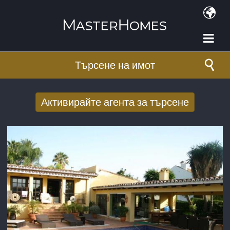
Премини към основното съдържание
Търсене на имот
Активирайте агента за търсене
Получаване на нови резултати от
търсенето по имейл
E-mail адрес
*