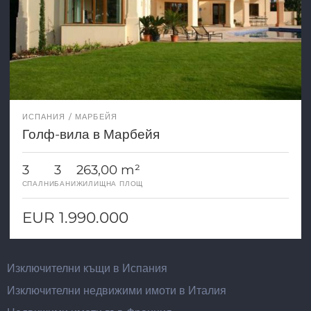
ИСПАНИЯ
МАРБЕЙЯ
Голф-вила в Марбейя
3
3
263,00 m²
СПАЛНИ
БАНИ
ЖИЛИЩНА ПЛОЩ
EUR 1.990.000
Изключителни къщи в Испания
Изключителни недвижими имоти в Италия