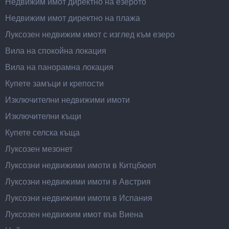
Недвижим имот директно на езерото
Недвижим имот директно на плажа
Луксозен недвижим имот с изглед към езеро
Вила на спокойна локация
Вила на панорамна локация
Купете замъци и крепости
Изключителни недвижими имоти
Изключителни къщи
Купете селска къща
Луксозен мезонет
Луксозни недвижими имоти в Китцбюел
Луксозни недвижими имоти в Австрия
Луксозни недвижими имоти в Испания
Луксозен недвижим имот във Виена