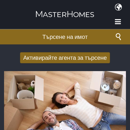
Премини към основното съдържание
Търсене на имот
Активирайте агента за търсене
Получаване на нови резултати от
търсенето по имейл
E-mail адрес
*