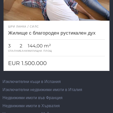
ШРИ ЛАНКА
СИЛС
Жилище с благороден рустикален дух
3
2
144,00 m²
СПАЛНИ
БАНИ
ЖИЛИЩНА ПЛОЩ
EUR 1.500.000
Изключителни къщи в Испания
Изключителни недвижими имоти в Италия
Недвижими имоти във Франция
Недвижими имоти в Хърватия