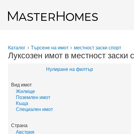
Премини към основното съдържание
Обратно към резултатите от търсенето
Каталог
Търсене на имот
местност заски спорт
Вие сте тук
Луксозен имот в местност заски 
Нулиране на филтър
Вид имот
Жилище
Поземлен имот
Къща
Специален имот
Страна
Австрия