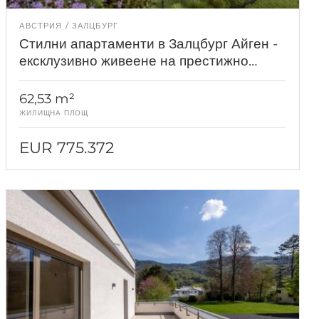
АВСТРИЯ
ЗАЛЦБУРГ
Стилни апартаменти в Залцбург Айген -
ексклузивно живеене на престижно
място
62,53 m²
ЖИЛИЩНА ПЛОЩ
EUR 775.372