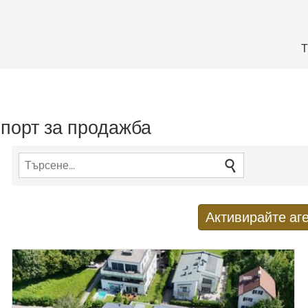
Т
спорт за продажба
Активирайте аге
Получаване на нови резулт
E-mail адрес
*