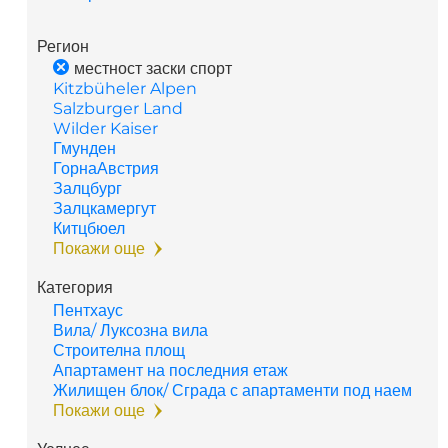
Регион
местност заски спорт
Kitzbüheler Alpen
Salzburger Land
Wilder Kaiser
Гмунден
ГорнаАвстрия
Залцбург
Залцкамергут
Китцбюел
Покажи още
Категория
Пентхаус
Вила/ Луксозна вила
Строителна площ
Апартамент на последния етаж
Жилищен блок/ Сграда с апартаменти под наем
Покажи още