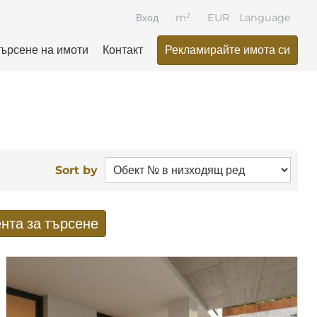
Вход
m²
EUR
Language
ърсене на имоти
Контакт
Рекламирайте имота си
Sort by
нта за търсене
ати от търсенето по имейл