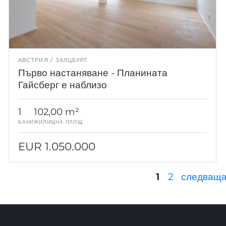
АВСТРИЯ
ЗАЛЦБУРГ
Първо настаняване - Планината
Гайсберг е наблизо
1
102,00 m²
БАНИ
ЖИЛИЩНА ПЛОЩ
EUR 1.050.000
Страници
1
2
следваща