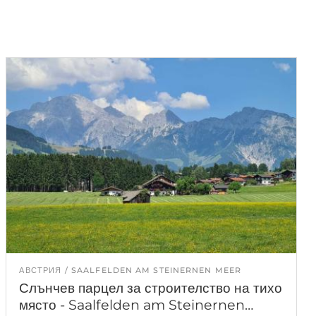
АВСТРИЯ
SAALFELDEN AM STEINERNEN MEER
Слънчев парцел за строителство на тихо
място - Saalfelden am Steinernen