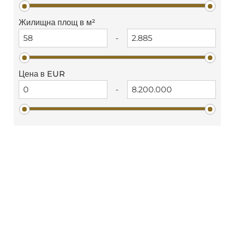
Жилищна площ в м²
-
Цена в EUR
-