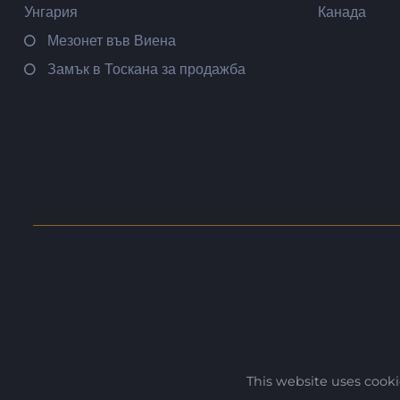
Унгария
Канада
Мезонет във Виена
Замък в Тоскана за продажба
This website uses cook