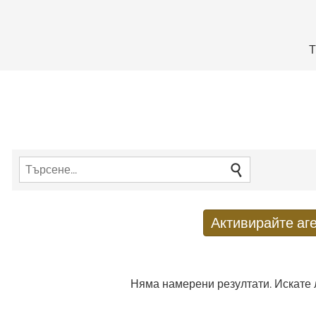
Т
Активирайте аге
Получаване на нови резулт
E-mail адрес
*
Няма намерени резултати. Искате