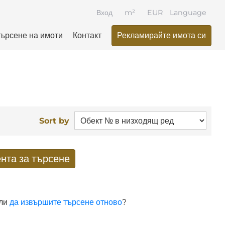
Вход
m²
EUR
Language
ърсене на имоти
Контакт
Рекламирайте имота си
Sort by
нта за търсене
ати от търсенето по имейл
 ли
да извършите търсене отново
?