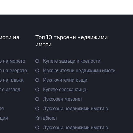
моти на
Топ 10 търсени недвижими
имоти
о на морето
Купете замъци и крепости
 на езерото
Изключителни недвижими имоти
о на плажа
Изключителни къщи
 с изглед
Купете селска къща
Луксозен мезонет
ия
Луксозни недвижими имоти в
ация
Китцбюел
Луксозни недвижими имоти в