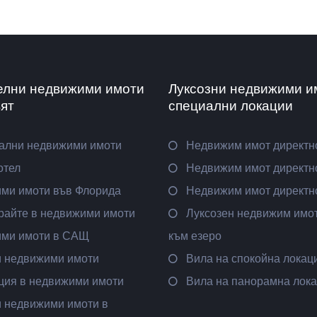
елни недвижими имоти
Луксозни недвижими и
вят
специални локации
ални недвижими имоти
Недвижим имот директн
отел
Недвижим имот директно
ми имоти във Флорида
Недвижим имот директн
райте в недвижими имоти
Луксозен недвижим имот
ми имоти в САЩ
към езеро
и недвижими имоти
Вила на спокойна локац
ция в недвижими имоти
Вила на панорамна лок
и недвижими имоти в