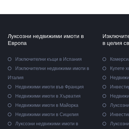
Луксозни недвижими имоти в
Изключит
Европа
в целия с
Изключителни къщи в Испания
Комерси
Изключителни недвижими имоти в
Купете х
Италия
Недвижи
Недвижими имоти във Франция
Инвести
Недвижими имоти в Хърватия
Недвижи
Недвижими имоти в Майорка
Луксозн
Недвижими имоти в Сицилия
Инвести
Луксозни недвижими имоти в
Луксозн