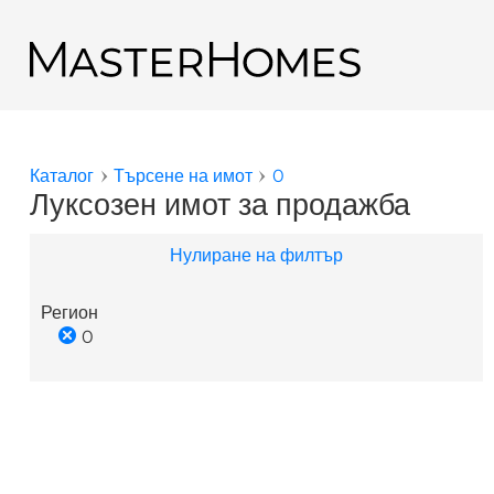
Премини към основното съдържание
Обратно към резултатите от търсенето
Каталог
Търсене на имот
0
Вие сте тук
Луксозен имот за продажба
Нулиране на филтър
Регион
0