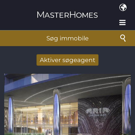
Gå til hovedindhold
Søg immobile
Aktiver søgeagent
Taget imod nye søg resultat per mail
E-mail-adresse
*