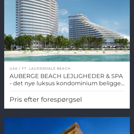
USA
FT. LAUDERDALE BEACH
AUBERGE BEACH LEJLIGHEDER & SPA
- det nye luksus kondominium beligget
direkte ved hav og strand ved Fort
Lauderdale
Pris efter forespørgsel