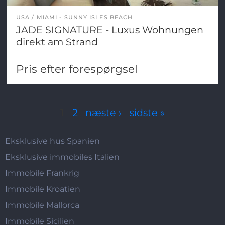
USA
MIAMI - SUNNY ISLES BEACH
JADE SIGNATURE - Luxus Wohnungen
direkt am Strand
Pris efter forespørgsel
Sider
1
2
næste ›
sidste »
Eksklusive hus Spanien
Eksklusive immobiles Italien
Immobile Frankrig
Immobile Kroatien
Immobile Mallorca
Immobile Sicilien