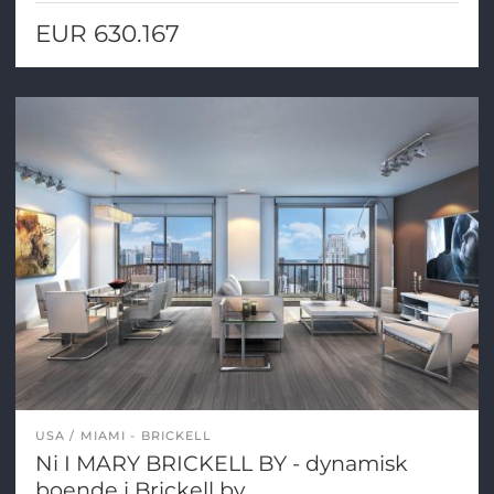
EUR 630.167
USA
MIAMI - BRICKELL
Ni I MARY BRICKELL BY - dynamisk
boende i Brickell by