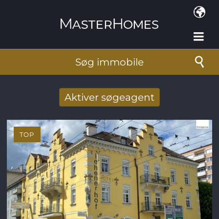
Gå til hovedindhold
Søg immobile
Aktiver søgeagent
Taget imod nye søg resultat per mail
TOP
E-mail-adresse
*