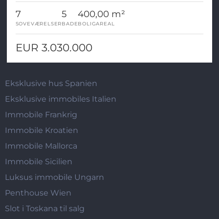
7
5
400,00 m²
SOVEVÆRELSER
BADE
BOLIGAREAL
EUR 3.030.000
Eksklusive hus Spanien
Eksklusive immobiles Italien
Immobile Frankrig
Immobile Kroatien
Immobile Mallorca
Immobile Sicilien
Luksus immobile Ungarn
Penthouse Wien
Slot i Toskana til salg