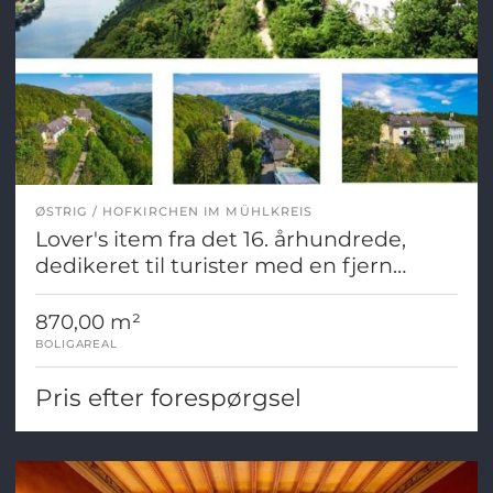
ØSTRIG
HOFKIRCHEN IM MÜHLKREIS
Lover's item fra det 16. århundrede,
dedikeret til turister med en fjern
udsigt over Donau!
870,00 m²
BOLIGAREAL
Pris efter forespørgsel