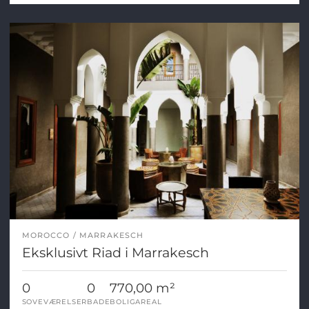
MOROCCO
MARRAKESCH
Eksklusivt Riad i Marrakesch
0
0
770,00 m²
SOVEVÆRELSER
BADE
BOLIGAREAL