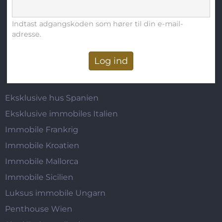
Indtast adgangskoden som hører til din e-mail-
adresse.
Eksklusive hus Spanien
Eksklusive immobiles Italien
Immobile Frankrig
Immobile Kroatien
Immobile Mallorca
Immobile Sicilien
Luksus immobile Ungarn
Penthouse Wien