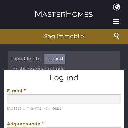
Gå til hovedindhold
Søg immobile
Primære faneblade
Opret konto
Log ind
(aktiv fane)
Bestil ny adgangskode
Log ind
E-mail
*
Indtast din e-mail-adresse.
Adgangskode
*