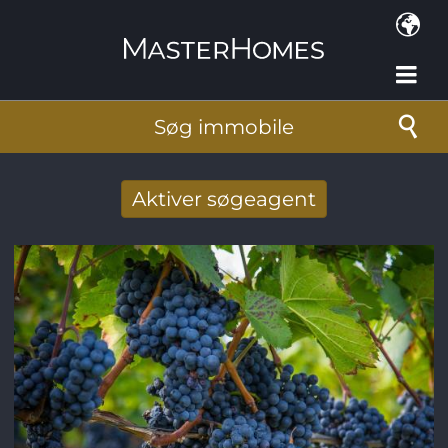
Gå til hovedindhold
Søg immobile
Aktiver søgeagent
Taget imod nye søg resultat per mail
E-mail-adresse
*