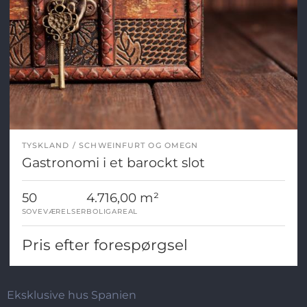
TYSKLAND
SCHWEINFURT OG OMEGN
Gastronomi i et barockt slot
50
4.716,00 m²
SOVEVÆRELSER
BOLIGAREAL
Pris efter forespørgsel
Eksklusive hus Spanien