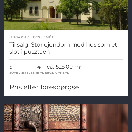
UNGARN
KECSKEMÉT
Til salg: Stor ejendom med hus som et
slot i pusztaen
5
4
ca. 525,00 m²
SOVEVÆRELSER
BADE
BOLIGAREAL
Pris efter forespørgsel