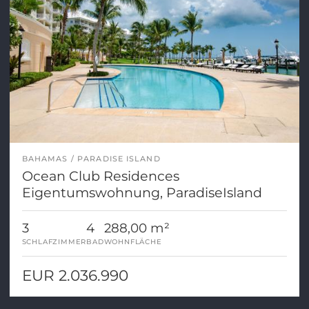
BAHAMAS
PARADISE ISLAND
Ocean Club Residences
Eigentumswohnung, ParadiseIsland
3
4
288,00 m²
SCHLAFZIMMER
BAD
WOHNFLÄCHE
EUR 2.036.990