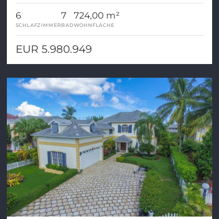
6
7
724,00 m²
SCHLAFZIMMER
BAD
WOHNFLÄCHE
EUR 5.980.949