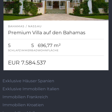
BAHAMAS
NASSAU
Premium Villa auf den Bahamas
5
5
696,77 m²
SCHLAFZIMMER
BAD
WOHNFLÄCHE
EUR 7.584.537
Exklusive Häuser Spanien
Exklusive Immobilien Italien
Immobilien Frankreich
Immobilien Kroatien