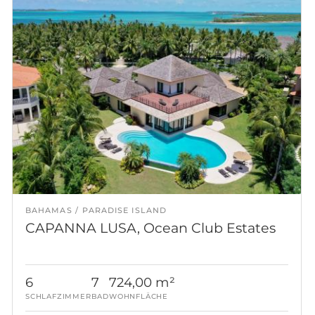
BAHAMAS
PARADISE ISLAND
CAPANNA LUSA, Ocean Club Estates
6
7
724,00 m²
SCHLAFZIMMER
BAD
WOHNFLÄCHE