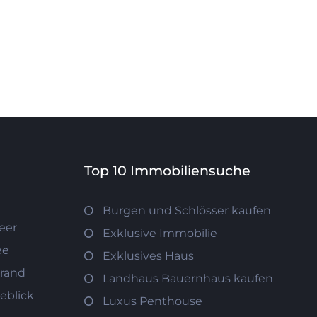
Top 10 Immobiliensuche
Burgen und Schlösser kaufen
eer
Exklusive Immobilie
ee
Exklusives Haus
trand
Landhaus Bauernhaus kaufen
eblick
Luxus Penthouse