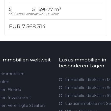
5
5
696,77 m²
SCHLAFZIMMER
BAD
WOHNFLÄCHE
EUR 7.568.314
e Immobilien weltweit
Luxusimmobilien in
besonderen Lagen
eimmobilien
Immobilie direkt am M
aufen
Immobilie direkt am S
ien Florida
Immobilie direkt am S
ien Investment
Luxusimmobilie mit Se
ien Vereinigte Staaten