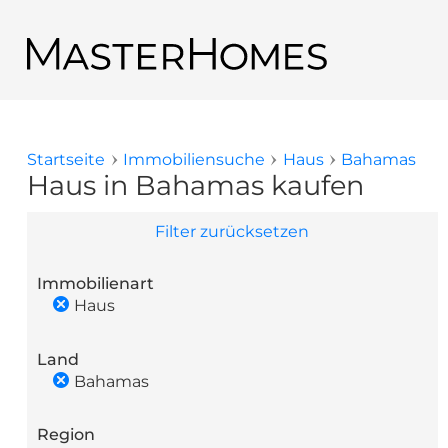
Direkt zum Inhalt
Zurück zu den Suchergebnissen
Startseite
Immobiliensuche
Haus
Bahamas
Sie sind hier
Haus in Bahamas kaufen
Filter zurücksetzen
Immobilienart
Haus
Land
Bahamas
Region