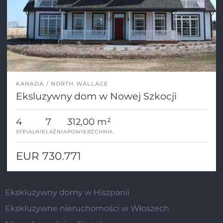
KANADA
NORTH WALLACE
Eksluzywny dom w Nowej Szkocji
4
7
312,00 m²
SYPIALNIE
ŁAŹNIA
POWIERZCHNIA
EUR 730.771
Ekskluzywny domy w Hiszpanii
Ekskluzywne nieruchomości w Włoszech