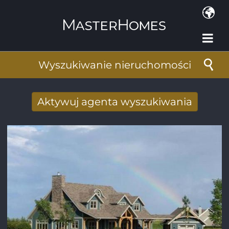
Przejdź do treści
Wyszukiwanie nieruchomości
Aktywuj agenta wyszukiwania
Nowy wyniki wyszukiwania otrzymane
drogą mailową
Adres e-mail
*