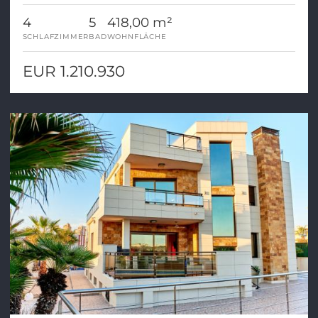
4
5
418,00 m²
SCHLAFZIMMER
BAD
WOHNFLÄCHE
EUR 1.210.930