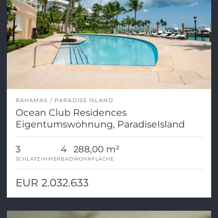
BAHAMAS
PARADISE ISLAND
Ocean Club Residences
Eigentumswohnung, ParadiseIsland
3
4
288,00 m²
SCHLAFZIMMER
BAD
WOHNFLÄCHE
EUR 2.032.633