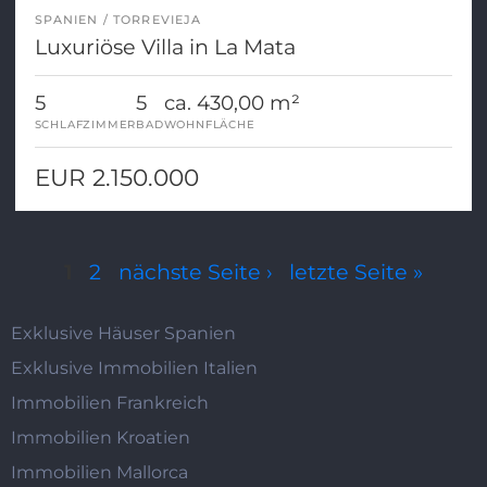
SPANIEN
TORREVIEJA
Luxuriöse Villa in La Mata
5
5
ca. 430,00 m²
SCHLAFZIMMER
BAD
WOHNFLÄCHE
EUR 2.150.000
Seiten
1
2
nächste Seite ›
letzte Seite »
Exklusive Häuser Spanien
Exklusive Immobilien Italien
Immobilien Frankreich
Immobilien Kroatien
Immobilien Mallorca