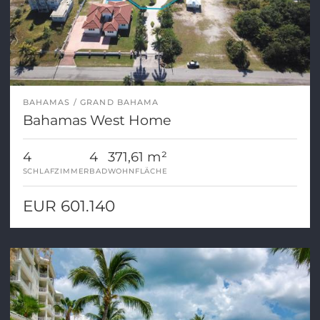
BAHAMAS
GRAND BAHAMA
Bahamas West Home
4
4
371,61 m²
SCHLAFZIMMER
BAD
WOHNFLÄCHE
EUR 601.140