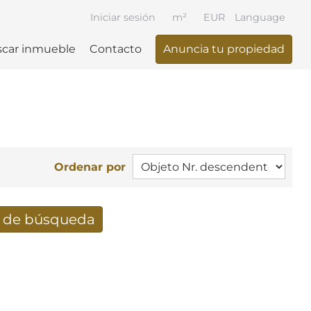
Iniciar sesión
m²
EUR
Language
car inmueble
Contacto
Anuncia tu propiedad
Ordenar por
e de búsqueda
ueda recibidos por e-mail