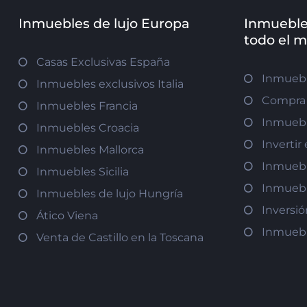
Inmuebles de lujo Europa
Inmueble
todo el 
Casas Exclusivas España
Inmuebl
Inmuebles exclusivos Italia
Compra 
Inmuebles Francia
Inmuebl
Inmuebles Croacia
Inverti
Inmuebles Mallorca
Inmuebl
Inmuebles Sicilia
Inmuebl
Inmuebles de lujo Hungría
Inversi
Ático Viena
Inmuebl
Venta de Castillo en la Toscana