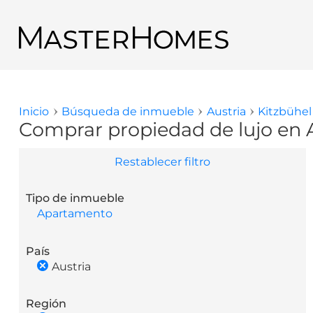
Pasar al contenido principal
Regresar a los resultados de búsqueda
Inicio
Búsqueda de inmueble
Austria
Kitzbühel
Usted está aquí
Comprar propiedad de lujo en A
Restablecer filtro
Tipo de inmueble
Apartamento
País
Austria
Región