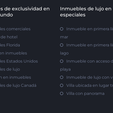
s de exclusividad en
Inmuebles de lujo en
mundo
especiales
es comerciales
Inmueble en primera lí
de hotel
mar
es Florida
Inmueble en primera lí
r en inmuebles
lago
es Estados Unidos
Inmueble con acceso di
es de lujo
playa
ón en inmuebles
Inmueble de lujo con v
es de lujo Canadá
Villa ubicada en lugar t
Villa con panorama