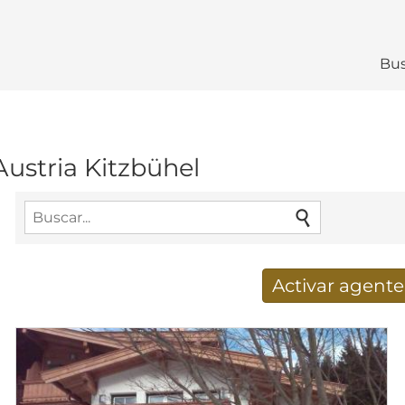
Bus
ustria Kitzbühel
Activar agent
Nuevos resultados de búsq
Dirección de correo electrónico
*