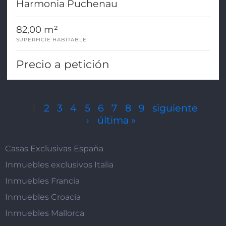
Harmonia Puchenau
82,00 m²
SUPERFICIE HABITABLE
Precio a petición
Páginas
1
2
3
4
5
6
7
8
9
siguiente
›
última »
Casas Exclusivas España
Inmuebles exclusivos Italia
Inmuebles Francia
Inmuebles Croacia
Inmuebles Mallorca