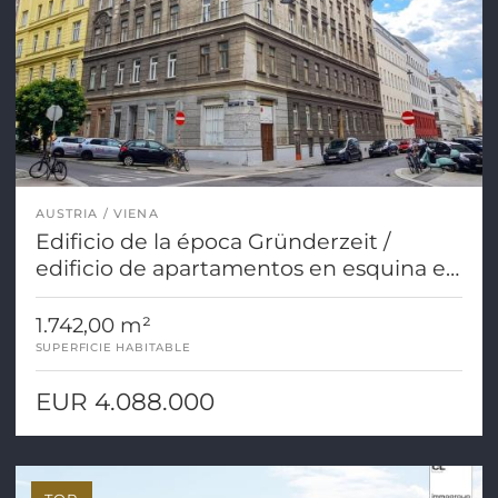
AUSTRIA
VIENA
Edificio de la época Gründerzeit /
edificio de apartamentos en esquina en
una ubicación privilegiada en 1050
Viena.
1.742,00 m²
SUPERFICIE HABITABLE
EUR 4.088.000