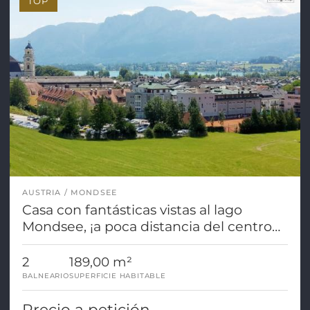
TOP
AUSTRIA
MONDSEE
Casa con fantásticas vistas al lago
Mondsee, ¡a poca distancia del centro
de la ciudad!
2
189,00 m²
BALNEARIO
SUPERFICIE HABITABLE
Precio a petición