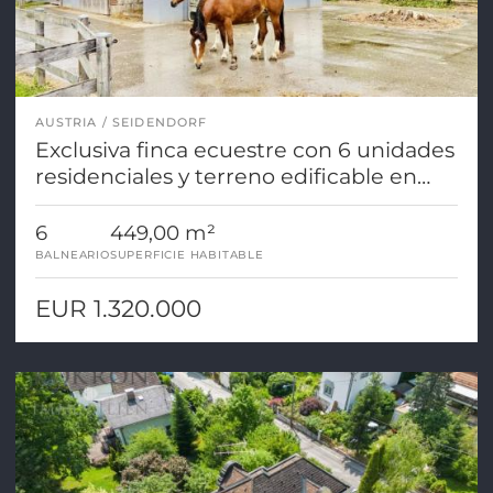
AUSTRIA
SEIDENDORF
Exclusiva finca ecuestre con 6 unidades
residenciales y terreno edificable en
una ubicación fantástica cerca del lago
Klopein.
6
449,00 m²
BALNEARIO
SUPERFICIE HABITABLE
EUR 1.320.000