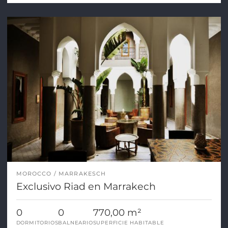
MOROCCO
MARRAKESCH
Exclusivo Riad en Marrakech
0
0
770,00 m²
DORMITORIOS
BALNEARIO
SUPERFICIE HABITABLE