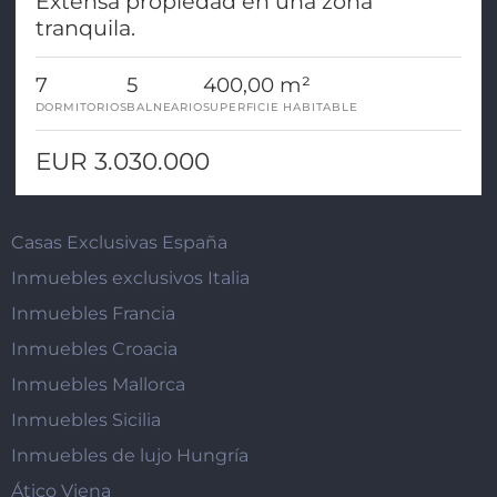
Extensa propiedad en una zona
tranquila.
7
5
400,00 m²
DORMITORIOS
BALNEARIO
SUPERFICIE HABITABLE
EUR 3.030.000
Casas Exclusivas España
Inmuebles exclusivos Italia
Inmuebles Francia
Inmuebles Croacia
Inmuebles Mallorca
Inmuebles Sicilia
Inmuebles de lujo Hungría
Ático Viena