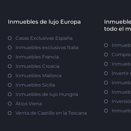
Inmuebles de lujo Europa
Inmueble
todo el 
Casas Exclusivas España
Inmuebl
Inmuebles exclusivos Italia
Compra 
Inmuebles Francia
Inmuebl
Inmuebles Croacia
Inverti
Inmuebles Mallorca
Inmuebl
Inmuebles Sicilia
Inmuebl
Inmuebles de lujo Hungría
Inversi
Ático Viena
Inmuebl
Venta de Castillo en la Toscana