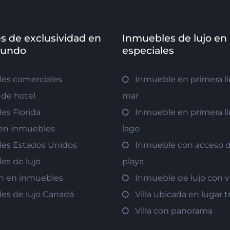
s de exclusividad en
Inmuebles de lujo en
mundo
especiales
es comerciales
Inmueble en primera lí
de hotel
mar
es Florida
Inmueble en primera lí
r en inmuebles
lago
es Estados Unidos
Inmueble con acceso di
es de lujo
playa
ón en inmuebles
Inmueble de lujo con v
es de lujo Canadá
Villa ubicada en lugar t
Villa con panorama