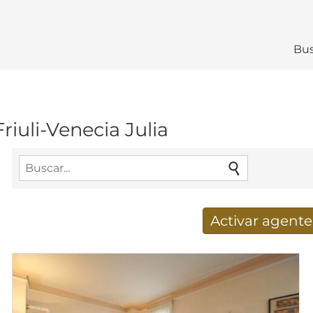
Bus
iuli-Venecia Julia
Activar agent
Nuevos resultados de búsq
Dirección de correo electrónico
*