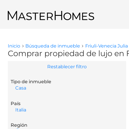
Pasar al contenido principal
Regresar a los resultados de búsqueda
Inicio
Búsqueda de inmueble
Friuli-Venecia Julia
Usted está aquí
Comprar propiedad de lujo en Fr
Restablecer filtro
Tipo de inmueble
Casa
País
Italia
Región