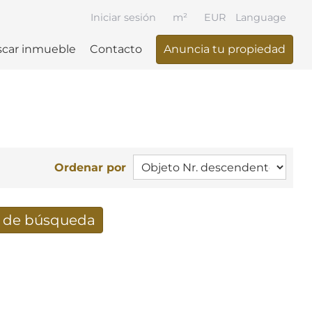
Iniciar sesión
m²
EUR
Language
car inmueble
Contacto
Anuncia tu propiedad
Ordenar por
e de búsqueda
ueda recibidos por e-mail