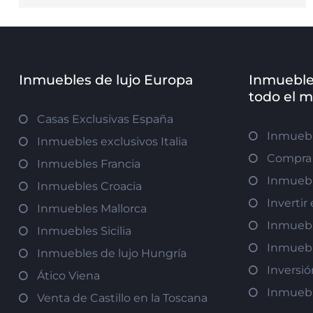
Inmuebles de lujo Europa
Inmueble
todo el 
Casas Exclusivas España
Inmuebl
Inmuebles exclusivos Italia
Compra 
Inmuebles Francia
Inmuebl
Inmuebles Croacia
Inverti
Inmuebles Mallorca
Inmuebl
Inmuebles Sicilia
Inmuebl
Inmuebles de lujo Hungría
Inversi
Ático Viena
Inmuebl
Venta de Castillo en la Toscana