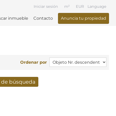
Iniciar sesión
m²
EUR
Language
car inmueble
Contacto
Anuncia tu propiedad
Ordenar por
e de búsqueda
ueda recibidos por e-mail