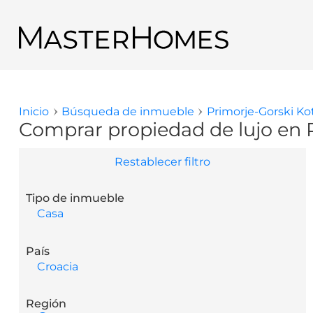
Pasar al contenido principal
Regresar a los resultados de búsqueda
Inicio
Búsqueda de inmueble
Primorje-Gorski Ko
Usted está aquí
Comprar propiedad de lujo en 
Restablecer filtro
Tipo de inmueble
Casa
País
Croacia
Región