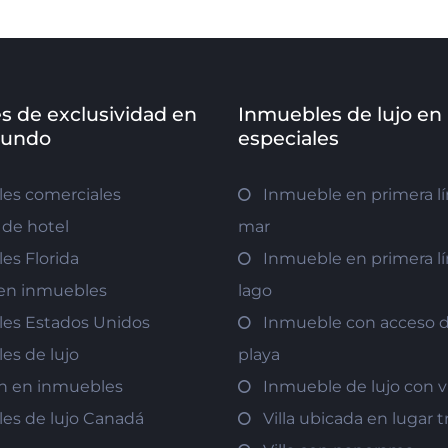
s de exclusividad en
Inmuebles de lujo en
mundo
especiales
es comerciales
Inmueble en primera lí
de hotel
mar
es Florida
Inmueble en primera lí
r en inmuebles
lago
es Estados Unidos
Inmueble con acceso di
es de lujo
playa
ón en inmuebles
Inmueble de lujo con v
es de lujo Canadá
Villa ubicada en lugar t