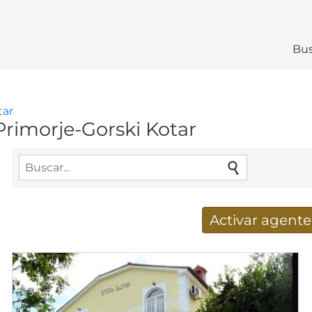
Bus
tar
Primorje-Gorski Kotar
Activar agent
Nuevos resultados de búsq
Dirección de correo electrónico
*