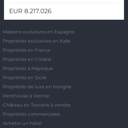
EUR 8.217.026
Maisons exclusives en Espagne
Propriétés exclusives en Italie
Propriétés en France
Propriétés en Croatie
Propriétés à Majorque
Propriétés en Sicile
Propriétés de luxe en Hongrie
Penthouse à Vienne
Château en Toscane à vendre
Propriétés commerciales
Acheter un hôtel