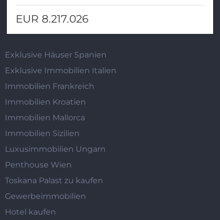
EUR 8.217.026
Exklusive Häuser Spanien
Exklusive Immobilien Italien
Immobilien Frankreich
Immobilien Kroatien
Immobilien Mallorca
Immobilien Sizilien
Luxusimmobilien Ungarn
Penthouse Wien
Toskana Palast zu kaufen
Gewerbeimmobilien
Hotel kaufen