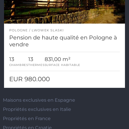
POLOGNE
LWOWEK SLASKI
Pension de haute qualité en Pologne à
vendre
13
13
831,00 m²
CHAMBRES
THERMES
SURFACE HABITABLE
EUR 980.000
Maisons exclusives en Espagne
Propriétés exclusives en Italie
Propriétés en France
Propriétés en Croatie