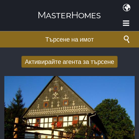
Премини към основното съдържание
Търсене на имот
Активирайте агента за търсене
Получаване на нови резултати от
търсенето по имейл
E-mail адрес
*