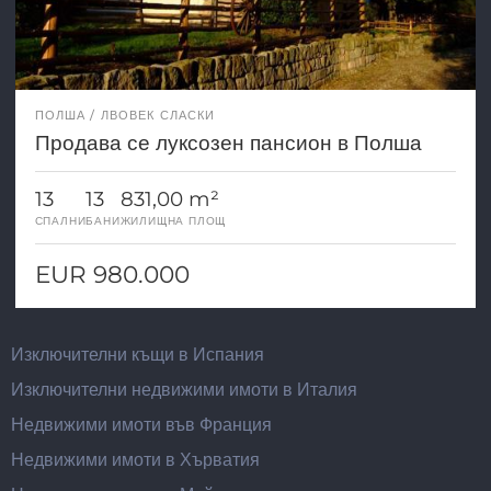
ПОЛША
ЛВОВЕК СЛАСКИ
Продава се луксозен пансион в Полша
13
13
831,00 m²
СПАЛНИ
БАНИ
ЖИЛИЩНА ПЛОЩ
EUR 980.000
Изключителни къщи в Испания
Изключителни недвижими имоти в Италия
Недвижими имоти във Франция
Недвижими имоти в Хърватия