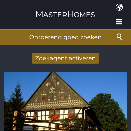
Overslaan en naar de inhoud gaan
Onroerend goed zoeken
Zoekagent activeren
Nieuwe zoekresultaten per mail
ontvangen
E-mailadres
*