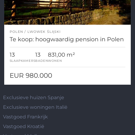
POLEN
LWOWEK ŚLĄSKI
Te koop: hoogwaardig pension in Polen
13
13
831,00 m²
SLAAPKAMERS
BADEN
WONEN
EUR 980.000
Exclusieve huizen Spanje
Exclusieve woningen Italië
Vastgoed Frankrijk
Vastgoed Kroatië