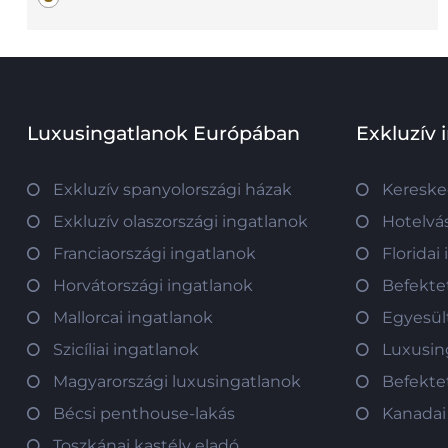
Luxusingatlanok Európában
Exkluzív 
Exkluzív spanyolországi házak
Kereske
Exkluzív olaszországi ingatlanok
Hotelvás
Franciaországi ingatlanok
Floridai
Horvátországi ingatlanok
Befekte
Mallorcai ingatlanok
Egyesül
Szicíliai ingatlanok
Luxusin
Magyarországi luxusingatlanok
Befekte
Bécsi penthouse-lakás
Kanadai
Toszkánai kastély eladó