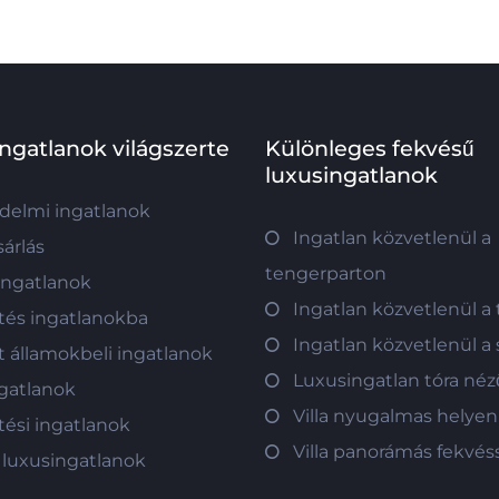
ingatlanok világszerte
Különleges fekvésű
luxusingatlanok
delmi ingatlanok
Ingatlan közvetlenül a
árlás
tengerparton
 ingatlanok
Ingatlan közvetlenül a
tés ingatlanokba
Ingatlan közvetlenül a
t államokbeli ingatlanok
Luxusingatlan tóra néző
gatlanok
Villa nyugalmas helyen
tési ingatlanok
Villa panorámás fekvés
 luxusingatlanok