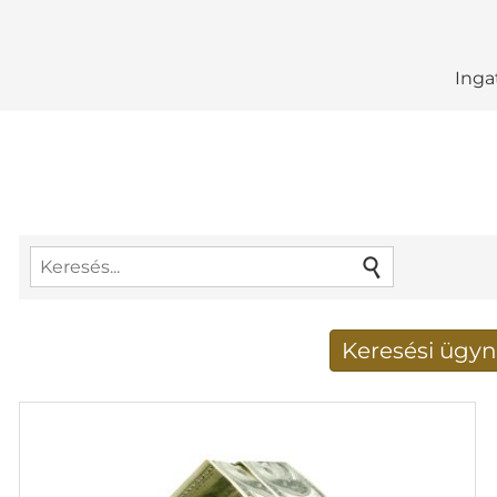
Inga
Keresési ügyn
Új keresési eredménye
E-mail cím
*