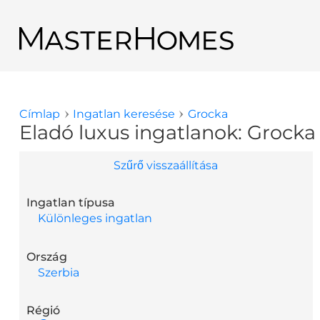
Ugrás a tartalomra
Vissza a keresési eredményekhez
Címlap
Ingatlan keresése
Grocka
Jelenlegi hely
Eladó luxus ingatlanok: Grocka
Szűrő visszaállítása
Ingatlan típusa
Különleges ingatlan
Ország
Szerbia
Régió