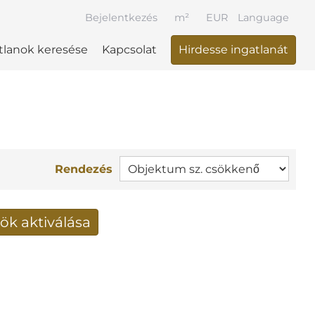
Bejelentkezés
m²
EUR
Language
tlanok keresése
Kapcsolat
Hirdesse ingatlanát
Rendezés
ök aktiválása
k fogadása e-mailben