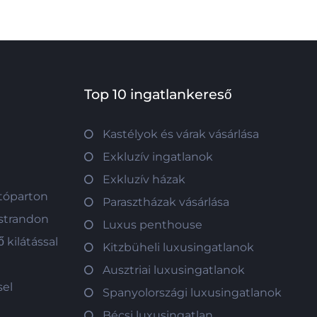
Top 10 ingatlankereső
Kastélyok és várak vásárlása
Exkluzív ingatlanok
Exkluzív házak
 tóparton
Parasztházak vásárlása
 strandon
Luxus penthouse
 kilátással
Kitzbüheli luxusingatlanok
Ausztriai luxusingatlanok
sel
Spanyolországi luxusingatlanok
Bécsi luxusingatlan