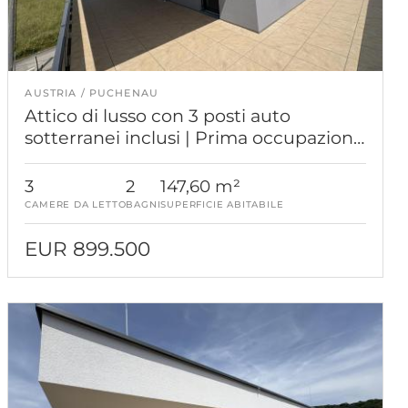
AUSTRIA
PUCHENAU
Attico di lusso con 3 posti auto
sotterranei inclusi | Prima occupazione
| Harmonia Puchenau
3
2
147,60 m²
CAMERE DA LETTO
BAGNI
SUPERFICIE ABITABILE
EUR 899.500