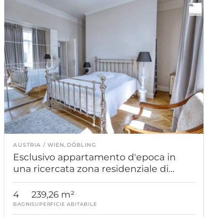
AUSTRIA
WIEN,DÖBLING
Esclusivo appartamento d'epoca in
una ricercata zona residenziale di
Döbling. Prezzo davvero interessante!
4
239,26 m²
BAGNI
SUPERFICIE ABITABILE