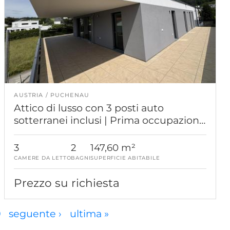
AUSTRIA
PUCHENAU
Attico di lusso con 3 posti auto
sotterranei inclusi | Prima occupazione
| Harmonia Puchenau (Affitto)
3
2
147,60 m²
CAMERE DA LETTO
BAGNI
SUPERFICIE ABITABILE
Prezzo su richiesta
9
seguente ›
ultima »