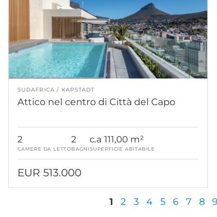
SUDAFRICA
KAPSTADT
Attico nel centro di Città del Capo
2
2
c.a 111,00 m²
CAMERE DA LETTO
BAGNI
SUPERFICIE ABITABILE
EUR 513.000
Pagine
1
2
3
4
5
6
7
8