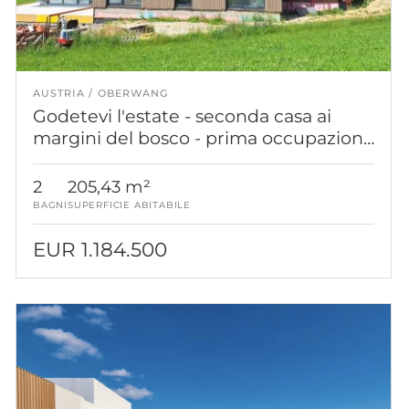
AUSTRIA
OBERWANG
Godetevi l'estate - seconda casa ai
margini del bosco - prima occupazione
- completamento a breve!
2
205,43 m²
BAGNI
SUPERFICIE ABITABILE
EUR 1.184.500