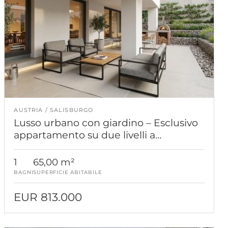
AUSTRIA
SALISBURGO
Lusso urbano con giardino – Esclusivo
appartamento su due livelli a
Salisburgo, disponibile per la prima
occupazione.
1
65,00 m²
BAGNI
SUPERFICIE ABITABILE
EUR 813.000