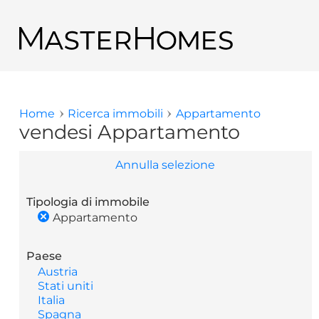
Salta al contenuto principale
Ritornare ai risultati di ricerca
Home
Ricerca immobili
Appartamento
Tu sei qui
vendesi Appartamento
Annulla selezione
Tipologia di immobile
Appartamento
Paese
Austria
Stati uniti
Italia
Spagna