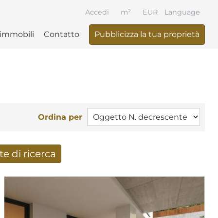
Accedi
m²
EUR
Language
 immobili
Contatto
Pubblicizza la tua proprietà
Ordina per
te di ricerca
i di ricerca per e-mail