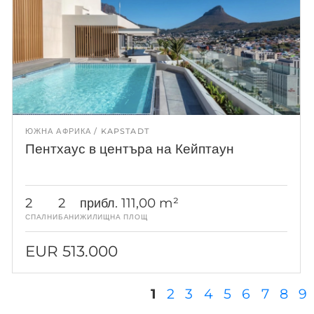
ЮЖНА АФРИКА
KAPSTADT
Пентхаус в центъра на Кейптаун
2
2
прибл. 111,00 m²
СПАЛНИ
БАНИ
ЖИЛИЩНА ПЛОЩ
EUR 513.000
Страници
1
2
3
4
5
6
7
8
9