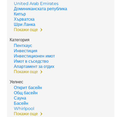
United Arab Emirates
Доминиканската република
Кипър
Хърватска
Шри Ланка
Покажи още
Категория
Пентхаус
Инвестиция
Инвестиционен имот
Имот в съседство
Апартамент за отдих
Покажи още
Уелнес
Открит басейн
Общ басейн
Сауна
Басейн
Whirlpool
Покажи още