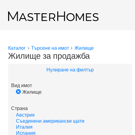
Премини към основното съдържание
Обратно към резултатите от търсенето
Каталог
Търсене на имот
Жилище
Вие сте тук
Жилище за продажба
Нулиране на филтър
Вид имот
Жилище
Страна
Австрия
Съединени американски щати
Италия
Испания