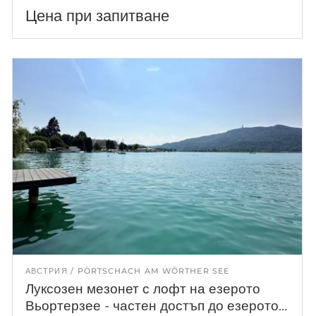
Цена при запитване
АВСТРИЯ
PÖRTSCHACH AM WÖRTHER SEE
Луксозен мезонет с лофт на езерото
Вьортерзее - частен достъп до езерото