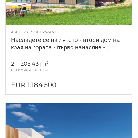
АВСТРИЯ
OBERWANG
Насладете се на лятото - втори дом на
края на гората - първо нанасяне -
скорошно завършване!
2
205,43 m²
БАНИ
ЖИЛИЩНА ПЛОЩ
EUR 1.184.500