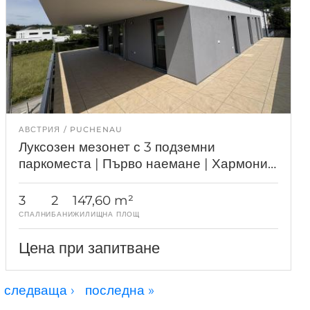
АВСТРИЯ
PUCHENAU
Луксозен мезонет с 3 подземни
паркоместа | Първо наемане | Хармония
Пухенау (Наем)
3
2
147,60 m²
СПАЛНИ
БАНИ
ЖИЛИЩНА ПЛОЩ
Цена при запитване
следваща ›
последна »