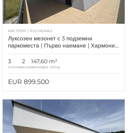
АВСТРИЯ
PUCHENAU
Луксозен мезонет с 3 подземни
паркоместа | Първо наемане | Хармония
Пухенау
3
2
147,60 m²
СПАЛНИ
БАНИ
ЖИЛИЩНА ПЛОЩ
EUR 899.500