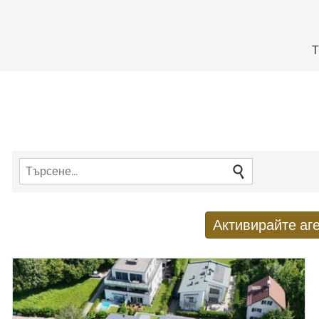
Т
Активирайте аге
Получаване на нови резулт
E-mail адрес
*