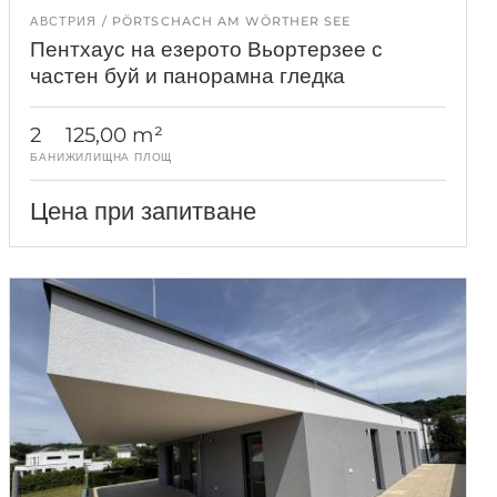
АВСТРИЯ
PÖRTSCHACH AM WÖRTHER SEE
Пентхаус на езерото Вьортерзее с
частен буй и панорамна гледка
2
125,00 m²
БАНИ
ЖИЛИЩНА ПЛОЩ
Цена при запитване